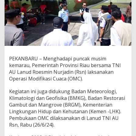
U
R
s
n
L
a
k
s
a
n
a
PEKANBARU – Menghadapi puncak musim
k
kemarau, Pemerintah Provinsi Riau bersama TNI
a
AU Lanud Roesmin Nurjadin (Rsn) laksanakan
n
Operasi Modifikasi Cuaca (OMC).
O
M
C
Kegiatan ini juga didukung Badan Meteorologi,
d
Klimatologi dan Geofisika (BMKG), Badan Restorasi
i
Gambut dan Mangrove (BRGM), Kementerian
W
Lingkungan Hidup dan Kehutanan (Kemen -LHK).
i
l
Pembukaan OMC dilaksanakan di Lanud TNI AU
a
Rsn, Rabu (26/6/24).
y
a