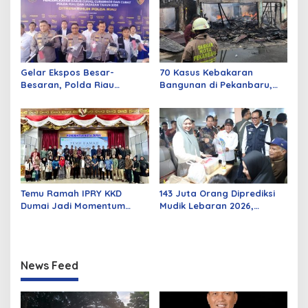
Gelar Ekspos Besar-
70 Kasus Kebakaran
Besaran, Polda Riau
Bangunan di Pekanbaru,
Amankan 525 Tersangka
Sebagian Besar Korsleting
Curat, Curas, dan
Listrik
Curanmor
Temu Ramah IPRY KKD
143 Juta Orang Diprediksi
Dumai Jadi Momentum
Mudik Lebaran 2026,
Bangun Sinergi Alumni dan
Pemerintah Siapkan
Mahasiswa
Berbagai Inovasi
News Feed