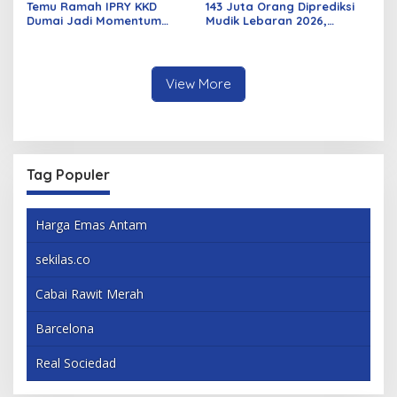
Temu Ramah IPRY KKD
143 Juta Orang Diprediksi
Dumai Jadi Momentum
Mudik Lebaran 2026,
Bangun Sinergi Alumni dan
Pemerintah Siapkan
Mahasiswa
Berbagai Inovasi
View More
Tag Populer
Harga Emas Antam
sekilas.co
Cabai Rawit Merah
Barcelona
Real Sociedad