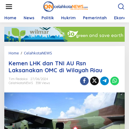
S
k
i
p
Home
News
Politik
Hukrim
Pemerintah
Ekono
t
o
c
o
n
t
Home
/
CelahkotaNEWS
K
e
e
n
Kemen LHK dan TNI AU Rsn
m
t
e
Laksanakan OMC di Wilayah Riau
n
L
Tim Redaksi
27/06/2024
CelahkotaNEWS
358 Views
H
K
d
a
n
T
N
I
A