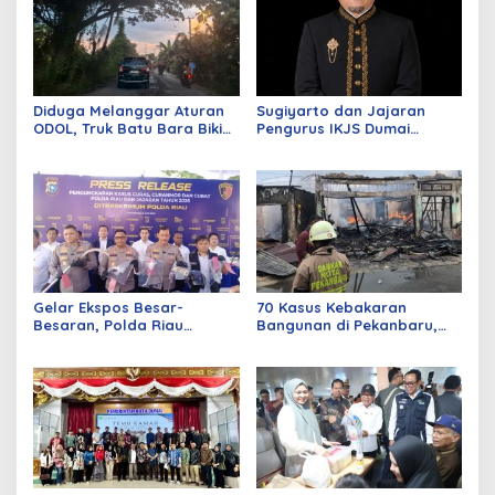
Diduga Melanggar Aturan
Sugiyarto dan Jajaran
ODOL, Truk Batu Bara Bikin
Pengurus IKJS Dumai
Jalan Kuala Cinaku Makin
Periode 2026–2029 Dilantik
Parah
Rabu Besok
Gelar Ekspos Besar-
70 Kasus Kebakaran
Besaran, Polda Riau
Bangunan di Pekanbaru,
Amankan 525 Tersangka
Sebagian Besar Korsleting
Curat, Curas, dan
Listrik
Curanmor