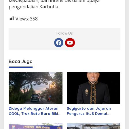
kewaspadaan, dan intensitas dalam upaya
pengendalian Karhutla.
Views:
358
Follow Us
Baca Juga
Diduga Melanggar Aturan
Sugiyarto dan Jajaran
ODOL, Truk Batu Bara Bikin
Pengurus IKJS Dumai
Jalan Kuala Cinaku Makin
Periode 2026–2029 Dilantik
Parah
Rabu Besok