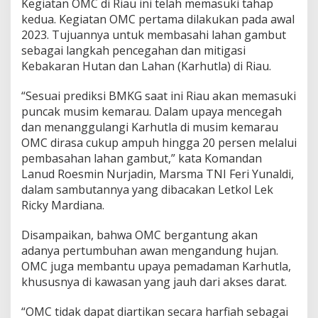
Kegiatan OMC di Riau ini telah memasuki tahap
h
kedua. Kegiatan OMC pertama dilakukan pada awal
R
i
2023. Tujuannya untuk membasahi lahan gambut
a
sebagai langkah pencegahan dan mitigasi
u
Kebakaran Hutan dan Lahan (Karhutla) di Riau.
“Sesuai prediksi BMKG saat ini Riau akan memasuki
puncak musim kemarau. Dalam upaya mencegah
dan menanggulangi Karhutla di musim kemarau
OMC dirasa cukup ampuh hingga 20 persen melalui
pembasahan lahan gambut,” kata Komandan
Lanud Roesmin Nurjadin, Marsma TNI Feri Yunaldi,
dalam sambutannya yang dibacakan Letkol Lek
Ricky Mardiana.
Disampaikan, bahwa OMC bergantung akan
adanya pertumbuhan awan mengandung hujan.
OMC juga membantu upaya pemadaman Karhutla,
khususnya di kawasan yang jauh dari akses darat.
“OMC tidak dapat diartikan secara harfiah sebagai