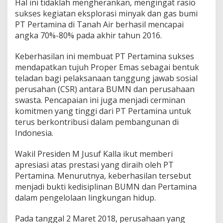
Hal ini tidaklah mengherankan, mengingat rasio
d
i
sukses kegiatan eksplorasi minyak dan gas bumi
A
PT Pertamina di Tanah Air berhasil mencapai
u
angka 70%-80% pada akhir tahun 2016.
s
t
Keberhasilan ini membuat PT Pertamina sukses
r
a
mendapatkan tujuh Proper Emas sebagai bentuk
l
teladan bagi pelaksanaan tanggung jawab sosial
i
perusahan (CSR) antara BUMN dan perusahaan
a
swasta. Pencapaian ini juga menjadi cerminan
,
komitmen yang tinggi dari PT Pertamina untuk
A
n
terus berkontribusi dalam pembangunan di
a
Indonesia.
k
P
Wakil Presiden M Jusuf Kalla ikut memberi
e
apresiasi atas prestasi yang diraih oleh PT
r
u
Pertamina. Menurutnya, keberhasilan tersebut
s
menjadi bukti kedisiplinan BUMN dan Pertamina
a
dalam pengelolaan lingkungan hidup.
h
a
Pada tanggal 2 Maret 2018, perusahaan yang
a