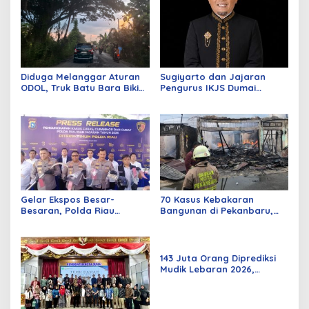
Diduga Melanggar Aturan
Sugiyarto dan Jajaran
ODOL, Truk Batu Bara Bikin
Pengurus IKJS Dumai
Jalan Kuala Cinaku Makin
Periode 2026–2029 Dilantik
Parah
Rabu Besok
Gelar Ekspos Besar-
70 Kasus Kebakaran
Besaran, Polda Riau
Bangunan di Pekanbaru,
Amankan 525 Tersangka
Sebagian Besar Korsleting
Curat, Curas, dan
Listrik
Curanmor
143 Juta Orang Diprediksi
Mudik Lebaran 2026,
Pemerintah Siapkan
Berbagai Inovasi