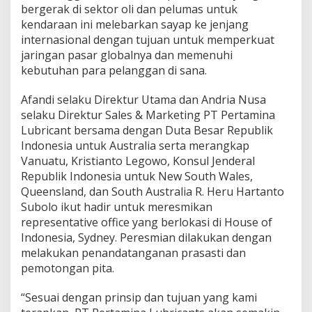
n
bergerak di sektor oli dan pelumas untuk
P
kendaraan ini melebarkan sayap ke jenjang
e
internasional dengan tujuan untuk memperkuat
r
jaringan pasar globalnya dan memenuhi
t
a
kebutuhan para pelanggan di sana.
m
i
Afandi selaku Direktur Utama dan Andria Nusa
n
selaku Direktur Sales & Marketing PT Pertamina
a
Lubricant bersama dengan Duta Besar Republik
B
u
Indonesia untuk Australia serta merangkap
k
Vanuatu, Kristianto Legowo, Konsul Jenderal
a
Republik Indonesia untuk New South Wales,
K
Queensland, dan South Australia R. Heru Hartanto
a
Subolo ikut hadir untuk meresmikan
n
t
representative office yang berlokasi di House of
o
Indonesia, Sydney. Peresmian dilakukan dengan
r
melakukan penandatanganan prasasti dan
d
pemotongan pita.
i
S
y
“Sesuai dengan prinsip dan tujuan yang kami
d