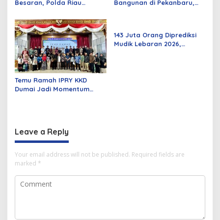
Besaran, Polda Riau
Bangunan di Pekanbaru,
Amankan 525 Tersangka
Sebagian Besar Korsleting
Curat, Curas, dan
Listrik
Curanmor
143 Juta Orang Diprediksi
Mudik Lebaran 2026,
Pemerintah Siapkan
Berbagai Inovasi
Temu Ramah IPRY KKD
Dumai Jadi Momentum
Bangun Sinergi Alumni dan
Mahasiswa
Leave a Reply
Your email address will not be published.
Required fields are
marked
*