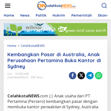
S
k
i
p
Home
News
Politik
Hukrim
Pemerintah
Ekono
t
o
c
o
n
t
Home
/
CelahkotaNEWS
K
e
e
n
Kembangkan Pasar di Australia, Anak
m
t
b
Perusahaan Pertamina Buka Kantor di
a
Sydney
n
g
Ckn
15/03/2018
k
CelahkotaNEWS
358 Views
a
n
P
a
CelahkotaNEWS
.com || Anak usaha dari PT
s
Pertamina (Persero) kembangkan pasar dengan
a
membuka kantor perwakilan di Sydney, Australia.
r