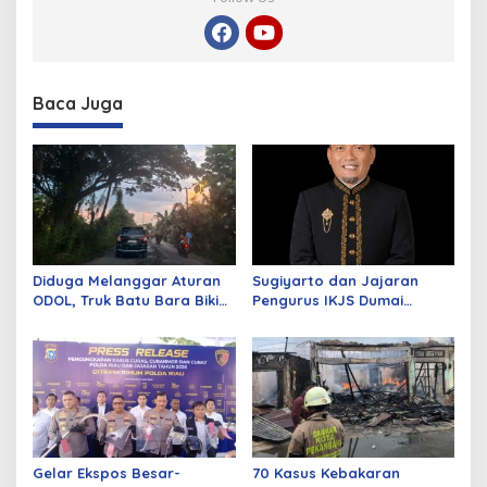
Baca Juga
Diduga Melanggar Aturan
Sugiyarto dan Jajaran
ODOL, Truk Batu Bara Bikin
Pengurus IKJS Dumai
Jalan Kuala Cinaku Makin
Periode 2026–2029 Dilantik
Parah
Rabu Besok
Gelar Ekspos Besar-
70 Kasus Kebakaran