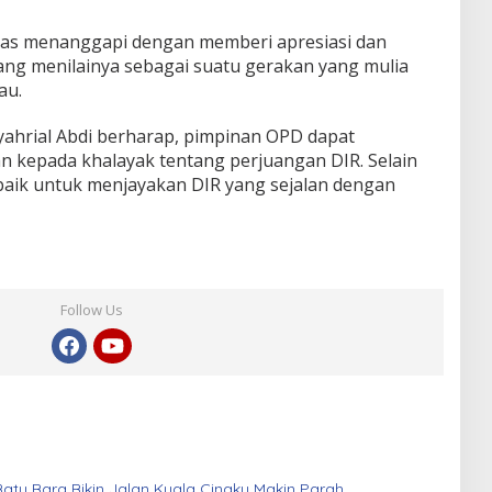
ias menanggapi dengan memberi apresiasi dan
ang menilainya sebagai suatu gerakan yang mulia
au.
Syahrial Abdi berharap, pimpinan OPD dapat
kepada khalayak tentang perjuangan DIR. Selain
baik untuk menjayakan DIR yang sejalan dengan
Follow Us
atu Bara Bikin Jalan Kuala Cinaku Makin Parah