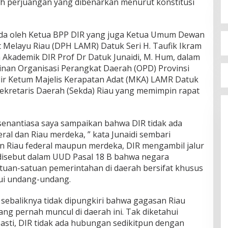
h perjuangan yang dibenarkan menurut konstitusi
ada oleh Ketua BPP DIR yang juga Ketua Umum Dewan
Melayu Riau (DPH LAMR) Datuk Seri H. Taufik Ikram
 Akademik DIR Prof Dr Datuk Junaidi, M. Hum, dalam
nan Organisasi Perangkat Daerah (OPD) Provinsi
dir Ketum Majelis Kerapatan Adat (MKA) LAMR Datuk
Sekretaris Daerah (Sekda) Riau yang memimpin rapat
enantiasa saya sampaikan bahwa DIR tidak ada
al dan Riau merdeka, ” kata Junaidi sembari
Riau federal maupun merdeka, DIR mengambil jalur
 disebut dalam UUD Pasal 18 B bahwa negara
uan-satuan pemerintahan di daerah bersifat khusus
lui undang-undang.
 sebaliknya tidak dipungkiri bahwa gagasan Riau
ng pernah muncul di daerah ini. Tak diketahui
asti, DIR tidak ada hubungan sedikitpun dengan