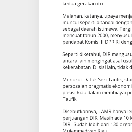
e
kedua gerakan itu.
d
e
Malahan, katanya, upaya menja
r
muncul seperti ditandai dengan
a
sebagai daerah istimewa. Tergi
l
d
mencuat tahun 2000, menyusul 
a
pendapat Komisi II DPR RI denga
n
M
Seperti diketahui, DIR mengus
e
antara lain mengingat asal usu
r
d
kekerabatan. Di sisi lain, tidak
e
k
Menurut Datuk Seri Taufik, sta
a
persosalan pragmatis ekonomi, 
posisi Riau dalam membiayai p
Taufik.
Disebutkannya, LAMR hanya le
perjuangan DIR. Masih ada 10
DIR . Sudah lebih dari 130 org
Mujammadiyah Riau.