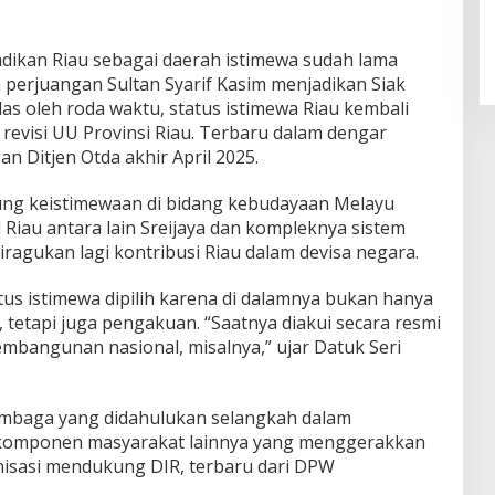
dikan Riau sebagai daerah istimewa sudah lama
 perjuangan Sultan Syarif Kasim menjadikan Siak
las oleh roda waktu, status istimewa Riau kembali
revisi UU Provinsi Riau. Terbaru dalam dengar
n Ditjen Otda akhir April 2025.
ung keistimewaan di bidang kebudayaan Melayu
l Riau antara lain Sreijaya dan kompleknya sistem
 diragukan lagi kontribusi Riau dalam devisa negara.
tus istimewa dipilih karena di dalamnya bukan hanya
tetapi juga pengakuan. “Saatnya diakui secara resmi
embangunan nasional, misalnya,” ujar Datuk Seri
mbaga yang didahulukan selangkah dalam
 komponen masyarakat lainnya yang menggerakkan
anisasi mendukung DIR, terbaru dari DPW