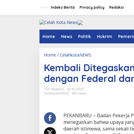
S
k
Indeks Berita
Privacy policy
Redaksi
i
p
t
o
c
Home
News
Politik
Hukrim
Pemeri
o
n
t
Home
/
CelahkotaNEWS
K
e
e
n
Kembali Ditegaskan,
m
t
b
dengan Federal da
a
l
i
Tim Redaksi
16/10/2025
D
CelahkotaNEWS
810 Views
i
t
e
g
PEKANBARU – Badan Pekerja Pe
a
menegaskan bahwa upaya yang 
s
daerah istimewa, sama sekali t
k