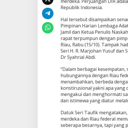
merdeka. Perjuangan DIR adala
a
n
Republik Indonesia.
,
D
Hal tersebut disampaikan sen
I
Pimpinan Harian Lembaga Adat 
R
Jamil dan Ketua Penulis Naskah
T
i
rapat terpumpun dengan pimpi
d
Riau, Rabu (15/10). Tampak ha
a
Seri H. R. Marjohan Yusuf dan 
k
Dr Syahrial Abdi.
T
e
r
“Dalam berbagai kesempatan, s
k
hubungannya dengan Riau feder
a
menambahkan, berbeda dengan 
i
konstirusional yakni apa yang
t
mengakui dan menghormati sat
d
e
dan istimewa yang diatur mela
n
g
Datuk Seri Taufik mengatakan,
a
merdeka dan Riau federal mema
n
seberapa besarnya, tapi yang p
F