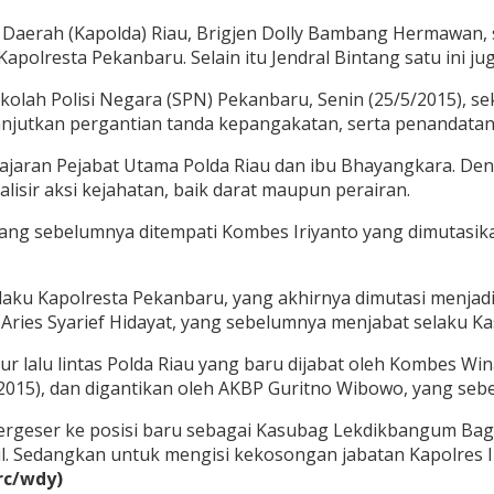
 Daerah (Kapolda) Riau, Brigjen Dolly Bambang Hermawan, 
Kapolresta Pekanbaru. Selain itu Jendral Bintang satu ini j
Sekolah Polisi Negara (SPN) Pekanbaru, Senin (25/5/2015), s
anjutkan pergantian tanda kepangakatan, serta penandata
an jajaran Pejabat Utama Polda Riau dan ibu Bhayangkara. D
lisir aksi kejahatan, baik darat maupun perairan.
 yang sebelumnya ditempati Kombes Iriyanto yang dimutasik
ku Kapolresta Pekanbaru, yang akhirnya dimutasi menjadi 
Aries Syarief Hidayat, yang sebelumnya menjabat selaku Ka
ur lalu lintas Polda Riau yang baru dijabat oleh Kombes Win
i 2015), dan digantikan oleh AKBP Guritno Wibowo, yang se
rgeser ke posisi baru sebagai Kasubag Lekdikbangum Bagl
l. Sedangkan untuk mengisi kekosongan jabatan Kapolres 
rc/wdy)