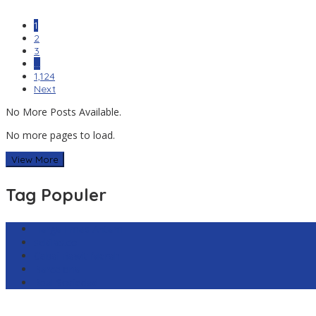
1
2
3
…
1,124
Next
No More Posts Available.
No more pages to load.
View More
Tag Populer
Harga Emas Antam
sekilas.co
Cabai Rawit Merah
Barcelona
Real Sociedad