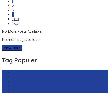
1
2
3
…
1,124
Next
No More Posts Available.
No more pages to load.
View More
Tag Populer
Harga Emas Antam
sekilas.co
Cabai Rawit Merah
Barcelona
Real Sociedad