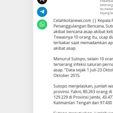
Pekanbar
n
keterang
g
itu meni
T
kejang-
e
w
Celahkotanews.com || Kepala P
a
Penanggulangan Bencana, Sut
s
akibat bencana asap akibat ke
d
Tewasnya 10 orang itu, ucap di
a
terbakar saat memadamkan api
n
5
akibat asap.
0
3
Menurut Sutopo, selain 10 or
R
terserang infeksi saluran pern
i
asap. “Data sejak 1 Juli-23 Ok
b
u
Oktober 2015.
J
i
Sutopo menjelaskan, jumlah wa
w
provinsi. Yakni, 80.263 orang di
a
129.229 di Provinsi Jambi, 43.47
T
e
Kalimantan Tengah dan 97.430 d
r
j