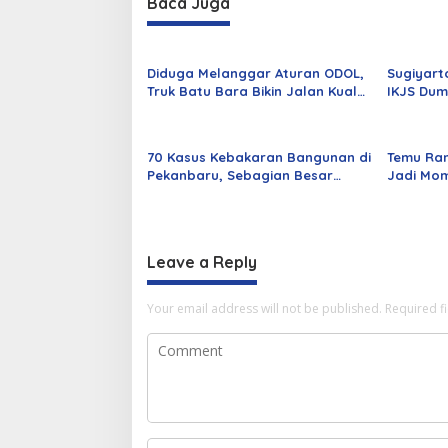
Baca Juga
Diduga Melanggar Aturan ODOL,
Sugiyart
Truk Batu Bara Bikin Jalan Kuala
IKJS Dum
Cinaku Makin Parah
Dilantik
70 Kasus Kebakaran Bangunan di
Temu Ra
Pekanbaru, Sebagian Besar
Jadi Mom
Korsleting Listrik
Alumni d
Leave a Reply
Your email address will not be published.
Required f