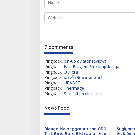
7 comments
Pingback:
pin-up aviator reviews
Pingback:
Brzi Pregled Plinko aplikacija
Pingback:
Ulthera
Pingback:
นำเข้าพัดลม มอเตอร์
Pingback:
UFABET
Pingback:
Thermage
Pingback:
See full product line
News Feed
Diduga Melanggar Aturan ODOL,
Sugiyart
Truk Batu Bara Bikin Jalan Kuala
IKJS Dum