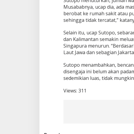
Sutopo menuturkan, jumlah war
a
Musababnya, ucap dia, ada mas
n
berobat ke rumah sakit atau p
g
k
sehingga tidak tercatat,” katany
i
t
Selain itu, ucap Sutopo, sebar
I
dan Kalimantan semakin meluas. 
S
Singapura menurun. “Berdasark
P
A
Laut Jawa dan sebagian Jakarta
Sutopo menambahkan, bencana 
disengaja ini belum akan pada
sedemikian luas, tidak mungkin
Views:
311