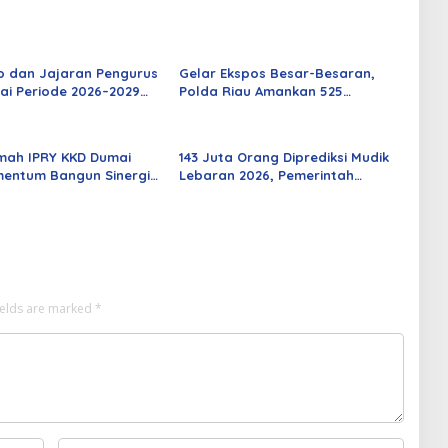
o dan Jajaran Pengurus
Gelar Ekspos Besar-Besaran,
ai Periode 2026–2029
Polda Riau Amankan 525
 Rabu Besok
Tersangka Curat, Curas, dan
Curanmor
mah IPRY KKD Dumai
143 Juta Orang Diprediksi Mudik
entum Bangun Sinergi
Lebaran 2026, Pemerintah
an Mahasiswa
Siapkan Berbagai Inovasi
ields are marked
*