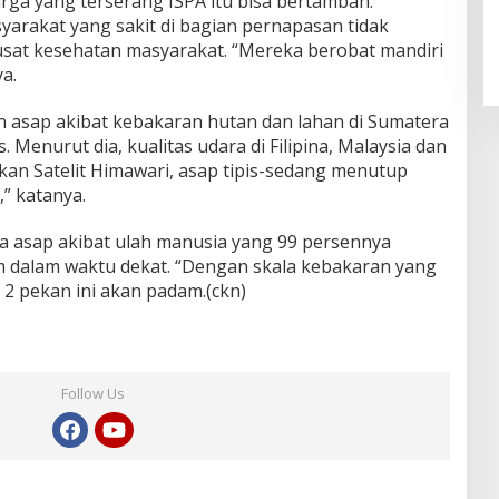
ga yang terserang ISPA itu bisa bertambah.
yarakat yang sakit di bagian pernapasan tidak
usat kesehatan masyarakat. “Mereka berobat mandiri
a.
an asap akibat kebakaran hutan dan lahan di Sumatera
Menurut dia, kualitas udara di Filipina, Malaysia dan
an Satelit Himawari, asap tipis-sedang menutup
,” katanya.
asap akibat ulah manusia yang 99 persennya
m dalam waktu dekat. “Dengan skala kebakaran yang
 2 pekan ini akan padam.(ckn)
Follow Us