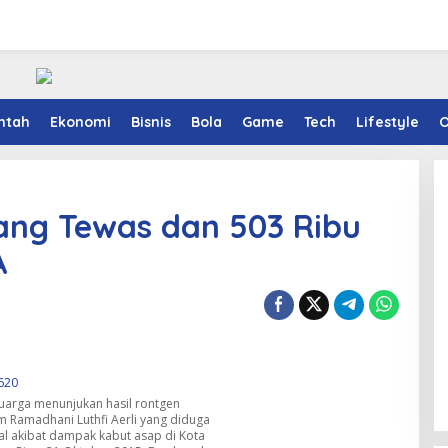
ntah
Ekonomi
Bisnis
Bola
Game
Tech
Lifestyle
O
ang Tewas dan 503 Ribu
A
luarga menunjukan hasil rontgen
 Ramadhani Luthfi Aerli yang diduga
l akibat dampak kabut asap di Kota