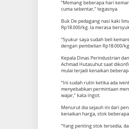
“Memang beberapa hari kemare
u
l
cuma sebentar,” tegasnya.
a
i
Buk De pedagang nasi kaki li
t
Rp18.000/kg. Ia merasa bersyuk
e
r
l
“Syukur saya sudah beli kemare
i
dengan pembelian Rp18.000/kg,”
h
a
Kepala Dinas Perindustrian da
t
Achmad Hutasuhut saat dikonfir
mulai terjadi kenaikan bebera
“Ini sudah rutin ketika ada iv
menyebabkan permintaan meni
wajar,” kata Ingot.
Menurut dia sejauh ini dari p
kenaikan harga, stok beberapa
“Yang penting stok tersedia, d