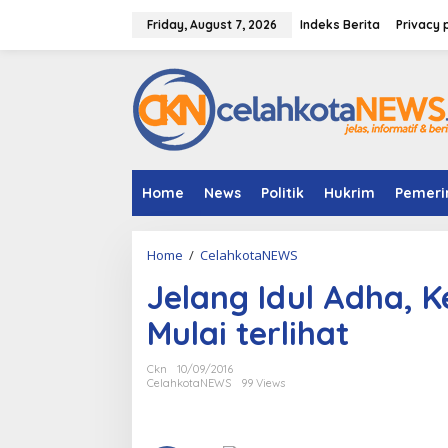
S
k
Friday, August 7, 2026
Indeks Berita
Privacy 
i
p
t
o
c
o
n
t
e
Home
News
Politik
Hukrim
Pemeri
n
t
Home
/
CelahkotaNEWS
J
e
Jelang Idul Adha,
l
a
Mulai terlihat
n
g
I
Ckn
10/09/2016
d
CelahkotaNEWS
99 Views
u
l
A