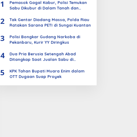
1
Pemasok Gagal Kabur, Polisi Temukan
Sabu Dikubur di Dalam Tanah dan
Kebun Sawit
2
Tak Gentar Diadang Massa, Polda Riau
Ratakan Sarana PETI di Sungai Kuantan
3
Polisi Bongkar Gudang Narkoba di
Pekanbaru, Kurir YY Diringkus
4
Dua Pria Berusia Setengah Abad
Ditangkap Saat Jualan Sabu di
Bengkalis
5
KPK Tahan Bupati Muara Enim dalam
OTT Dugaan Suap Proyek