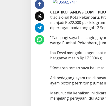
d
h
a
CELAHKOTANEWS.COM||PEK
,
tradisional Kota Pekanbaru, Pro
K
menjadi Rp22.000 per kilogram 
e
n
diperingati pada tanggal 12 Se
a
i
“Tadi pagi saya beli daging ay
k
warga Rumbai, Pekanbaru, Jum
a
n
Ibu Dewi mengaku kaget saat m
B
a
harganya masih Rp17.000/kg.
h
a
“Kemaren teman saya beli masi
n
M
Adi pedagang ayam ras di pas
a
k
ayam potong terhitung Jumat in
a
n
Menurut dia kenaikan ini dik
a
menjelang perayaan Idul Adha 
n
M