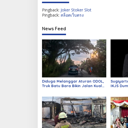
Pingback:
Joker Stoker Slot
Pingback:
สล็อตเว็บตรง
News Feed
Diduga Melanggar Aturan ODOL,
Sugiyart
Truk Batu Bara Bikin Jalan Kuala
IKJS Dum
Cinaku Makin Parah
Dilantik