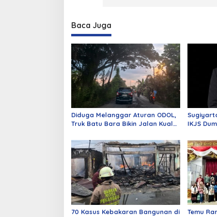
Baca Juga
Diduga Melanggar Aturan ODOL,
Sugiyart
Truk Batu Bara Bikin Jalan Kuala
IKJS Dum
Cinaku Makin Parah
Dilantik
70 Kasus Kebakaran Bangunan di
Temu Ra