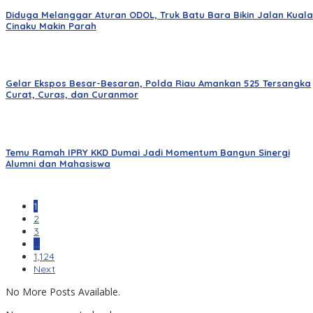
Diduga Melanggar Aturan ODOL, Truk Batu Bara Bikin Jalan Kuala
Cinaku Makin Parah
Gelar Ekspos Besar-Besaran, Polda Riau Amankan 525 Tersangka
Curat, Curas, dan Curanmor
Temu Ramah IPRY KKD Dumai Jadi Momentum Bangun Sinergi
Alumni dan Mahasiswa
1
2
3
…
1,124
Next
No More Posts Available.