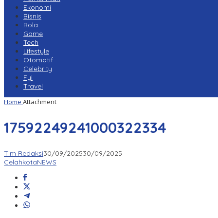
Ekonomi
Bisnis
Bola
Game
Tech
Lifestyle
Otomotif
Celebrity
Fyi
Travel
Home
Attachment
17592249241000322334
Tim Redaksi
30/09/2025
30/09/2025
CelahkotaNEWS