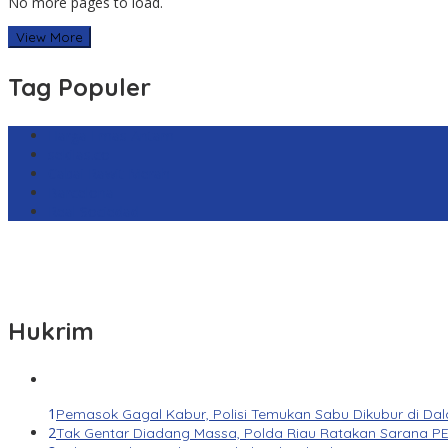
No more pages to load.
View More
Tag Populer
Harga Emas Antam
sekilas.co
Cabai Rawit Merah
Barcelona
Real Sociedad
Hukrim
1
Pemasok Gagal Kabur, Polisi Temukan Sabu Dikubur di Da
2
Tak Gentar Diadang Massa, Polda Riau Ratakan Sarana PE