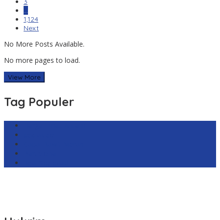
3
…
1,124
Next
No More Posts Available.
No more pages to load.
View More
Tag Populer
Harga Emas Antam
sekilas.co
Cabai Rawit Merah
Barcelona
Real Sociedad