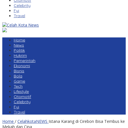
Otomotif
Celebrity
Fyi
Travel
Home
News
Politik
Hukrim
Pemerintah
Ekonomi
Bisnis
Bola
Game
Tech
Lifestyle
Otomotif
Celebrity
Fyi
Travel
Home
/
CelahkotaNEWS
Istana Karang di Cirebon Bisa Tembus ke
Mekah dan Cina