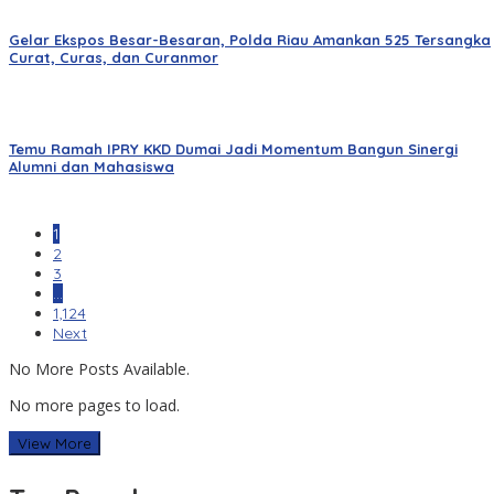
Gelar Ekspos Besar-Besaran, Polda Riau Amankan 525 Tersangka
Curat, Curas, dan Curanmor
Temu Ramah IPRY KKD Dumai Jadi Momentum Bangun Sinergi
Alumni dan Mahasiswa
1
2
3
…
1,124
Next
No More Posts Available.
No more pages to load.
View More