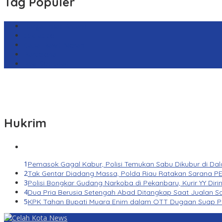
Tag Populer
Harga Emas Antam
sekilas.co
Cabai Rawit Merah
Barcelona
Real Sociedad
Hukrim
1
Pemasok Gagal Kabur, Polisi Temukan Sabu Dikubur di Da
2
Tak Gentar Diadang Massa, Polda Riau Ratakan Sarana PE
3
Polisi Bongkar Gudang Narkoba di Pekanbaru, Kurir YY Diri
4
Dua Pria Berusia Setengah Abad Ditangkap Saat Jualan Sa
5
KPK Tahan Bupati Muara Enim dalam OTT Dugaan Suap P