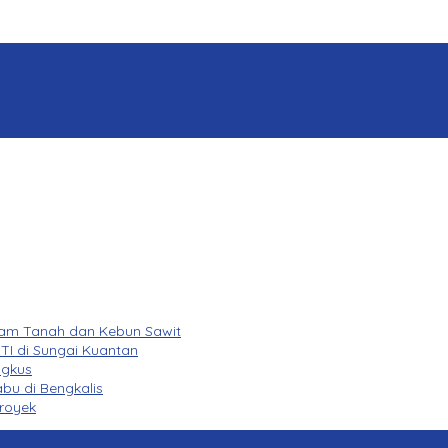
lam Tanah dan Kebun Sawit
TI di Sungai Kuantan
ngkus
bu di Bengkalis
royek