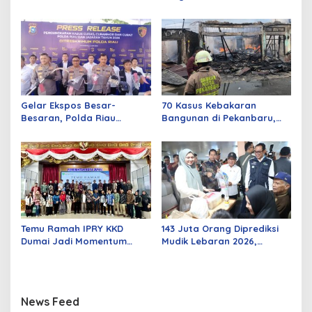
Jalan Kuala Cinaku Makin
Periode 2026–2029 Dilantik
Parah
Rabu Besok
Gelar Ekspos Besar-
70 Kasus Kebakaran
Besaran, Polda Riau
Bangunan di Pekanbaru,
Amankan 525 Tersangka
Sebagian Besar Korsleting
Curat, Curas, dan
Listrik
Curanmor
Temu Ramah IPRY KKD
143 Juta Orang Diprediksi
Dumai Jadi Momentum
Mudik Lebaran 2026,
Bangun Sinergi Alumni dan
Pemerintah Siapkan
Mahasiswa
Berbagai Inovasi
News Feed