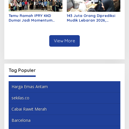
Temu Ramah IPRY KKD
143 Juta Orang Diprediksi
Dumai Jadi Momentum
Mudik Lebaran 2026,
Bangun Sinergi Alumni dan
Pemerintah Siapkan
Mahasiswa
Berbagai Inovasi
View More
Tag Populer
Harga Emas Antam
sekilas.co
Cabai Rawit Merah
Barcelona