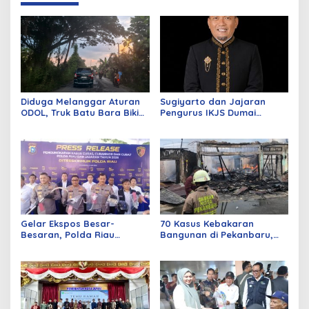
Diduga Melanggar Aturan
Sugiyarto dan Jajaran
ODOL, Truk Batu Bara Bikin
Pengurus IKJS Dumai
Jalan Kuala Cinaku Makin
Periode 2026–2029 Dilantik
Parah
Rabu Besok
Gelar Ekspos Besar-
70 Kasus Kebakaran
Besaran, Polda Riau
Bangunan di Pekanbaru,
Amankan 525 Tersangka
Sebagian Besar Korsleting
Curat, Curas, dan
Listrik
Curanmor