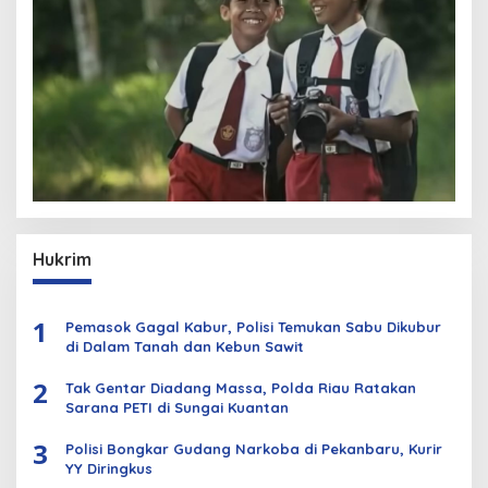
Hukrim
1
Pemasok Gagal Kabur, Polisi Temukan Sabu Dikubur
di Dalam Tanah dan Kebun Sawit
2
Tak Gentar Diadang Massa, Polda Riau Ratakan
Sarana PETI di Sungai Kuantan
3
Polisi Bongkar Gudang Narkoba di Pekanbaru, Kurir
YY Diringkus