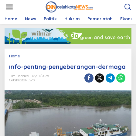
S
k
i
p
Home
News
Politik
Hukrim
Pemerintah
Ekono
t
o
c
o
n
t
Home
A
e
t
n
info-penting-penyeberangan-dermaga
t
t
a
Tim Redaksi
03/11/2025
c
CelahkotaNEWS
h
m
e
n
t