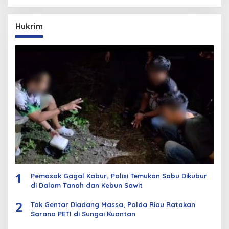
Hukrim
1
Pemasok Gagal Kabur, Polisi Temukan Sabu Dikubur
di Dalam Tanah dan Kebun Sawit
2
Tak Gentar Diadang Massa, Polda Riau Ratakan
Sarana PETI di Sungai Kuantan