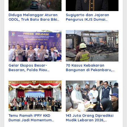
Diduga Melanggar Aturan
Sugiyarto dan Jajaran
ODOL, Truk Batu Bara Bikin
Pengurus IKJS Dumai
Jalan Kuala Cinaku Makin
Periode 2026–2029 Dilantik
Parah
Rabu Besok
Gelar Ekspos Besar-
70 Kasus Kebakaran
Besaran, Polda Riau
Bangunan di Pekanbaru,
Amankan 525 Tersangka
Sebagian Besar Korsleting
Curat, Curas, dan
Listrik
Curanmor
Temu Ramah IPRY KKD
143 Juta Orang Diprediksi
Dumai Jadi Momentum
Mudik Lebaran 2026,
Bangun Sinergi Alumni dan
Pemerintah Siapkan