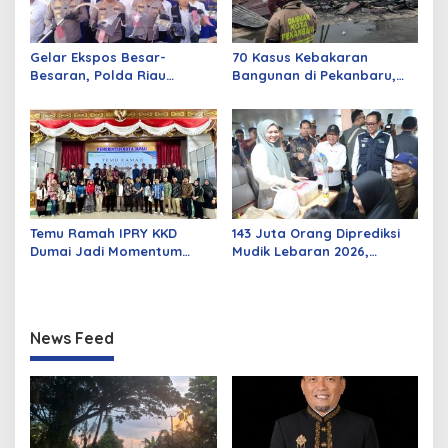
Gelar Ekspos Besar-
70 Kasus Kebakaran
Besaran, Polda Riau
Bangunan di Pekanbaru,
Amankan 525 Tersangka
Sebagian Besar Korsleting
Curat, Curas, dan
Listrik
Curanmor
Temu Ramah IPRY KKD
143 Juta Orang Diprediksi
Dumai Jadi Momentum
Mudik Lebaran 2026,
Bangun Sinergi Alumni dan
Pemerintah Siapkan
Mahasiswa
Berbagai Inovasi
News Feed