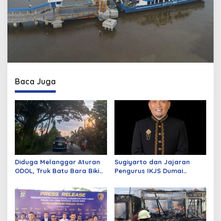
Baca Juga
Diduga Melanggar Aturan
Sugiyarto dan Jajaran
ODOL, Truk Batu Bara Bikin
Pengurus IKJS Dumai
Jalan Kuala Cinaku Makin
Periode 2026–2029 Dilantik
Parah
Rabu Besok