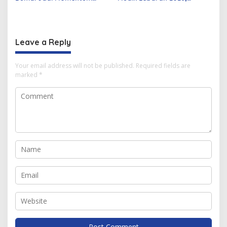
m
Bangun Sinergi Alumni dan
Pemerintah Siapkan
a
Mahasiswa
Berbagai Inovasi
i
S
Leave a Reply
e
n
t
Your email address will not be published.
Required fields are
o
marked
*
s
a