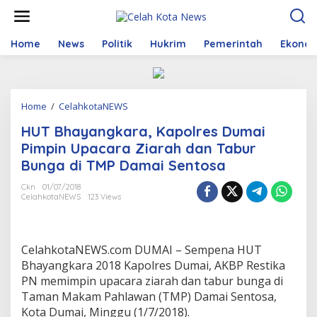
S
k
i
p
Home
News
Politik
Hukrim
Pemerintah
Ekono
t
o
c
o
Home
/
CelahkotaNEWS
H
n
U
t
HUT Bhayangkara, Kapolres Dumai
T
e
B
n
Pimpin Upacara Ziarah dan Tabur
h
t
Bunga di TMP Damai Sentosa
a
y
Ckn
01/07/2018
a
CelahkotaNEWS
123 Views
n
g
k
a
CelahkotaNEWS.com DUMAI – Sempena HUT
r
Bhayangkara 2018 Kapolres Dumai, AKBP Restika
a
PN memimpin upacara ziarah dan tabur bunga di
,
Taman Makam Pahlawan (TMP) Damai Sentosa,
K
a
Kota Dumai, Minggu (1/7/2018).