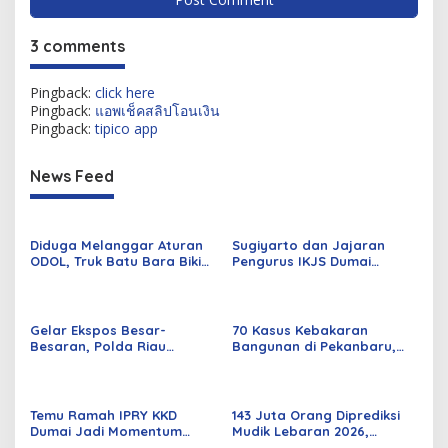
3 comments
Pingback:
click here
Pingback:
แอพเช็คสลิปโอนเงิน
Pingback:
tipico app
News Feed
Diduga Melanggar Aturan
Sugiyarto dan Jajaran
ODOL, Truk Batu Bara Bikin
Pengurus IKJS Dumai
Jalan Kuala Cinaku Makin
Periode 2026–2029 Dilantik
Parah
Rabu Besok
Gelar Ekspos Besar-
70 Kasus Kebakaran
Besaran, Polda Riau
Bangunan di Pekanbaru,
Amankan 525 Tersangka
Sebagian Besar Korsleting
Curat, Curas, dan
Listrik
Curanmor
Temu Ramah IPRY KKD
143 Juta Orang Diprediksi
Dumai Jadi Momentum
Mudik Lebaran 2026,
Bangun Sinergi Alumni dan
Pemerintah Siapkan