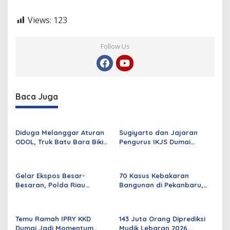
i
a
Views:
123
r
a
h
Follow Us
d
a
n
T
a
Baca Juga
b
u
r
B
Diduga Melanggar Aturan
Sugiyarto dan Jajaran
u
ODOL, Truk Batu Bara Bikin
Pengurus IKJS Dumai
n
Jalan Kuala Cinaku Makin
Periode 2026–2029 Dilantik
g
Parah
Rabu Besok
a
d
Gelar Ekspos Besar-
70 Kasus Kebakaran
i
Besaran, Polda Riau
Bangunan di Pekanbaru,
T
Amankan 525 Tersangka
Sebagian Besar Korsleting
M
Curat, Curas, dan
Listrik
P
Curanmor
D
Temu Ramah IPRY KKD
143 Juta Orang Diprediksi
a
Dumai Jadi Momentum
Mudik Lebaran 2026,