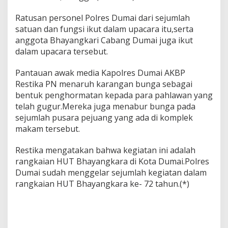
p
o
Ratusan personel Polres Dumai dari sejumlah
l
satuan dan fungsi ikut dalam upacara itu,serta
r
anggota Bhayangkari Cabang Dumai juga ikut
e
s
dalam upacara tersebut.
D
u
Pantauan awak media Kapolres Dumai AKBP
m
Restika PN menaruh karangan bunga sebagai
a
bentuk penghormatan kepada para pahlawan yang
i
P
telah gugur.Mereka juga menabur bunga pada
i
sejumlah pusara pejuang yang ada di komplek
m
makam tersebut.
p
i
Restika mengatakan bahwa kegiatan ini adalah
n
U
rangkaian HUT Bhayangkara di Kota Dumai.Polres
p
Dumai sudah menggelar sejumlah kegiatan dalam
a
rangkaian HUT Bhayangkara ke- 72 tahun.(*)
c
a
r
a
Z