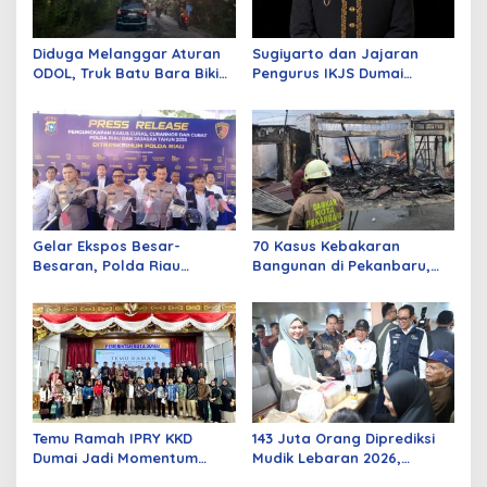
Diduga Melanggar Aturan
Sugiyarto dan Jajaran
ODOL, Truk Batu Bara Bikin
Pengurus IKJS Dumai
Jalan Kuala Cinaku Makin
Periode 2026–2029 Dilantik
Parah
Rabu Besok
Gelar Ekspos Besar-
70 Kasus Kebakaran
Besaran, Polda Riau
Bangunan di Pekanbaru,
Amankan 525 Tersangka
Sebagian Besar Korsleting
Curat, Curas, dan
Listrik
Curanmor
Temu Ramah IPRY KKD
143 Juta Orang Diprediksi
Dumai Jadi Momentum
Mudik Lebaran 2026,
Bangun Sinergi Alumni dan
Pemerintah Siapkan