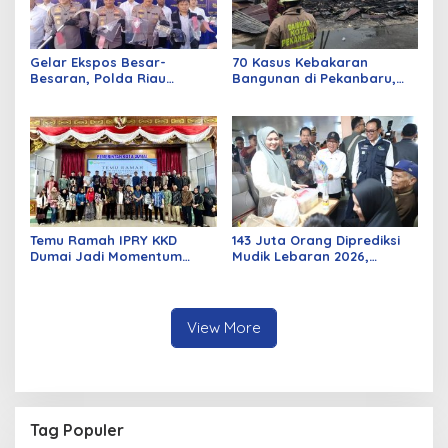
Gelar Ekspos Besar-
70 Kasus Kebakaran
Besaran, Polda Riau
Bangunan di Pekanbaru,
Amankan 525 Tersangka
Sebagian Besar Korsleting
Curat, Curas, dan
Listrik
Curanmor
Temu Ramah IPRY KKD
143 Juta Orang Diprediksi
Dumai Jadi Momentum
Mudik Lebaran 2026,
Bangun Sinergi Alumni dan
Pemerintah Siapkan
Mahasiswa
Berbagai Inovasi
View More
Tag Populer