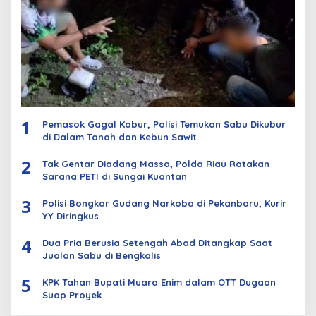
1
Pemasok Gagal Kabur, Polisi Temukan Sabu Dikubur
di Dalam Tanah dan Kebun Sawit
2
Tak Gentar Diadang Massa, Polda Riau Ratakan
Sarana PETI di Sungai Kuantan
3
Polisi Bongkar Gudang Narkoba di Pekanbaru, Kurir
YY Diringkus
4
Dua Pria Berusia Setengah Abad Ditangkap Saat
Jualan Sabu di Bengkalis
5
KPK Tahan Bupati Muara Enim dalam OTT Dugaan
Suap Proyek