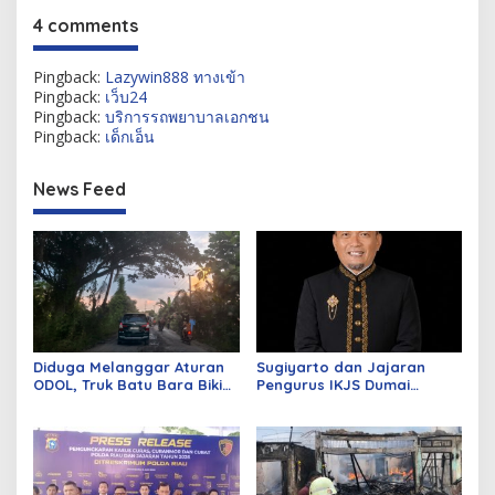
4 comments
Pingback:
Lazywin888 ทางเข้า
Pingback:
เว็บ24
Pingback:
บริการรถพยาบาลเอกชน
Pingback:
เด็กเอ็น
News Feed
Diduga Melanggar Aturan
Sugiyarto dan Jajaran
ODOL, Truk Batu Bara Bikin
Pengurus IKJS Dumai
Jalan Kuala Cinaku Makin
Periode 2026–2029 Dilantik
Parah
Rabu Besok