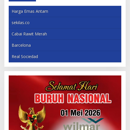
Harga Emas Antam
sekilas.co
Cabai Rawit Merah
Barcelona
Real Sociedad