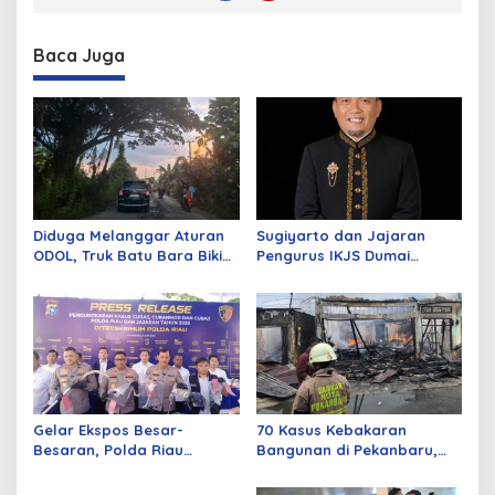
Baca Juga
Diduga Melanggar Aturan
Sugiyarto dan Jajaran
ODOL, Truk Batu Bara Bikin
Pengurus IKJS Dumai
Jalan Kuala Cinaku Makin
Periode 2026–2029 Dilantik
Parah
Rabu Besok
Gelar Ekspos Besar-
70 Kasus Kebakaran
Besaran, Polda Riau
Bangunan di Pekanbaru,
Amankan 525 Tersangka
Sebagian Besar Korsleting
Curat, Curas, dan
Listrik