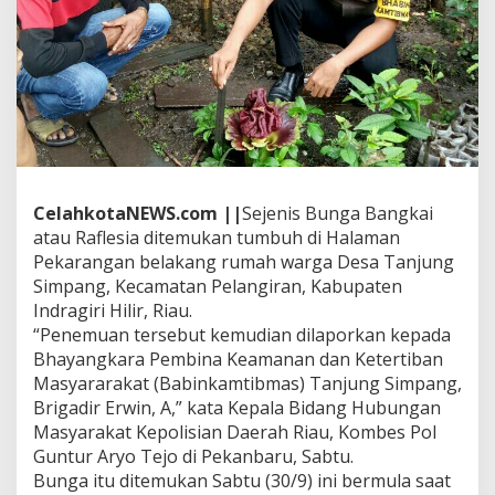
k
T
e
r
n
y
a
t
a
B
u
CelahkotaNEWS.com ||
Sejenis Bunga Bangkai
n
atau Raflesia ditemukan tumbuh di Halaman
g
Pekarangan belakang rumah warga Desa Tanjung
a
Simpang, Kecamatan Pelangiran, Kabupaten
B
a
Indragiri Hilir, Riau.
n
“Penemuan tersebut kemudian dilaporkan kepada
g
Bhayangkara Pembina Keamanan dan Ketertiban
k
Masyararakat (Babinkamtibmas) Tanjung Simpang,
a
i
Brigadir Erwin, A,” kata Kepala Bidang Hubungan
Masyarakat Kepolisian Daerah Riau, Kombes Pol
Guntur Aryo Tejo di Pekanbaru, Sabtu.
Bunga itu ditemukan Sabtu (30/9) ini bermula saat