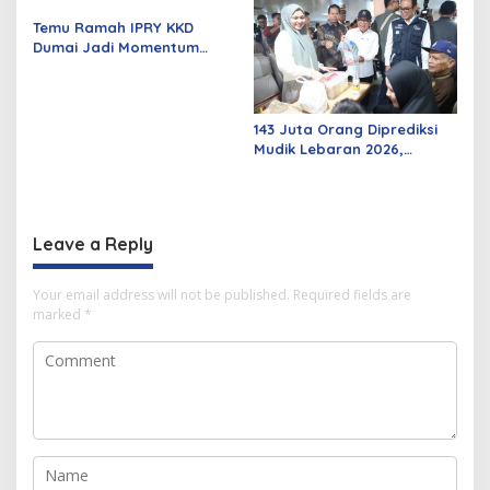
Curanmor
Temu Ramah IPRY KKD
Dumai Jadi Momentum
Bangun Sinergi Alumni dan
Mahasiswa
143 Juta Orang Diprediksi
Mudik Lebaran 2026,
Pemerintah Siapkan
Berbagai Inovasi
Leave a Reply
Your email address will not be published.
Required fields are
marked
*