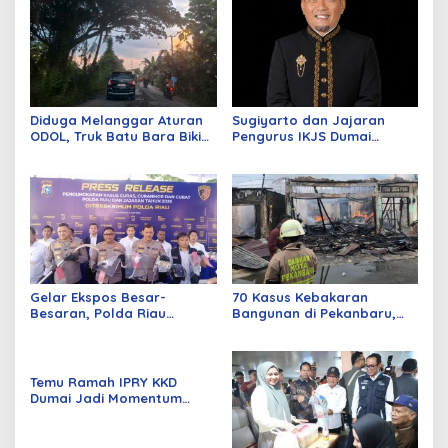
Diduga Melanggar Aturan
Sugiyarto dan Jajaran
ODOL, Truk Batu Bara Bikin
Pengurus IKJS Dumai
Jalan Kuala Cinaku Makin
Periode 2026–2029 Dilantik
Parah
Rabu Besok
Gelar Ekspos Besar-
70 Kasus Kebakaran
Besaran, Polda Riau
Bangunan di Pekanbaru,
Amankan 525 Tersangka
Sebagian Besar Korsleting
Curat, Curas, dan
Listrik
Curanmor
Temu Ramah IPRY KKD
Dumai Jadi Momentum
Bangun Sinergi Alumni dan
Mahasiswa