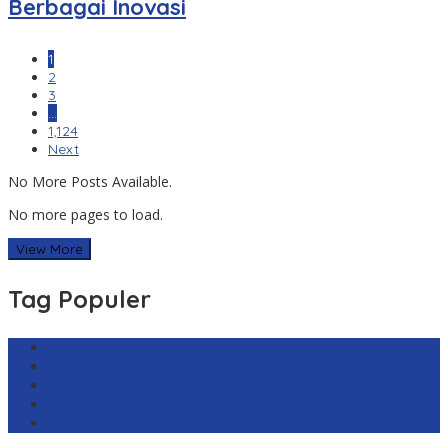
Berbagai Inovasi
1
2
3
…
1,124
Next
No More Posts Available.
No more pages to load.
View More
Tag Populer
Harga Emas Antam
sekilas.co
Cabai Rawit Merah
Barcelona
Real Sociedad