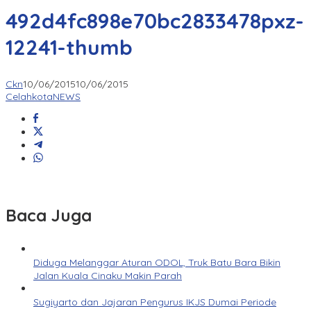
492d4fc898e70bc2833478pxz-
12241-thumb
Ckn
10/06/2015
10/06/2015
CelahkotaNEWS
Baca Juga
Diduga Melanggar Aturan ODOL, Truk Batu Bara Bikin
Jalan Kuala Cinaku Makin Parah
Sugiyarto dan Jajaran Pengurus IKJS Dumai Periode