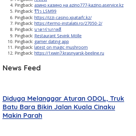
Pingback:
азино казино на azino777-kazino.aservice.kz
Pingback:
รีวิว LSM99
Pingback:
https://izzi-casino.xpataifc.kz/
Pingback:
https://termo-instalatii.ro/27050-2/
Pingback:
บาคาร่าเกาหลี
Pingback:
Restaurant Sevink Mölle
Pingback:
gamer dating app
Pingback:
latest on magic mushroom
Pingback:
https://1xwin7.krasnyarsk-beeline.ru
News Feed
Diduga Melanggar Aturan ODOL, Truk
Batu Bara Bikin Jalan Kuala Cinaku
Makin Parah