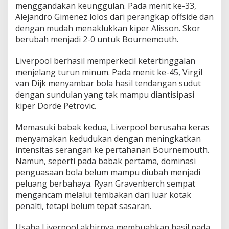
menggandakan keunggulan. Pada menit ke-33,
p
o
Alejandro Gimenez lolos dari perangkap offside dan
o
dengan mudah menaklukkan kiper Alisson. Skor
l
berubah menjadi 2-0 untuk Bournemouth.
3
-
Liverpool berhasil memperkecil ketertinggalan
2
menjelang turun minum. Pada menit ke-45, Virgil
van Dijk menyambar bola hasil tendangan sudut
dengan sundulan yang tak mampu diantisipasi
kiper Dorde Petrovic.
Memasuki babak kedua, Liverpool berusaha keras
menyamakan kedudukan dengan meningkatkan
intensitas serangan ke pertahanan Bournemouth.
Namun, seperti pada babak pertama, dominasi
penguasaan bola belum mampu diubah menjadi
peluang berbahaya. Ryan Gravenberch sempat
mengancam melalui tembakan dari luar kotak
penalti, tetapi belum tepat sasaran.
Usaha Liverpool akhirnya membuahkan hasil pada