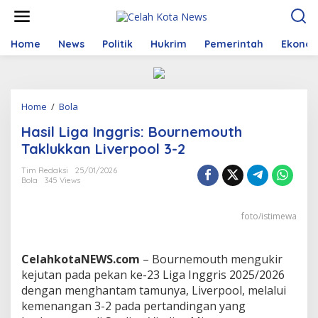
S
k
i
p
Home
News
Politik
Hukrim
Pemerintah
Ekono
t
o
c
o
Home
/
Bola
H
n
a
t
Hasil Liga Inggris: Bournemouth
s
e
i
n
Taklukkan Liverpool 3-2
l
t
L
Tim Redaksi
25/01/2026
Bola
345 Views
i
g
a
foto/istimewa
I
n
g
CelahkotaNEWS.com
– Bournemouth mengukir
g
r
kejutan pada pekan ke-23 Liga Inggris 2025/2026
i
dengan menghantam tamunya, Liverpool, melalui
s
kemenangan 3-2 pada pertandingan yang
: