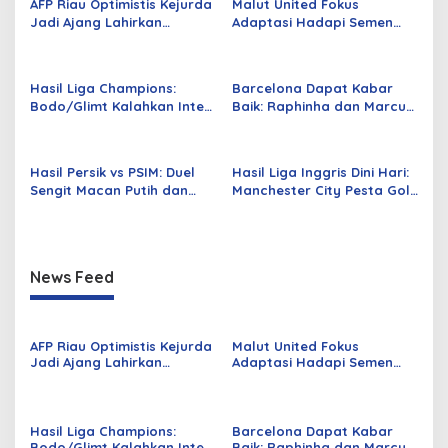
AFP Riau Optimistis Kejurda
Malut United Fokus
Jadi Ajang Lahirkan
Adaptasi Hadapi Semen
Bintang Baru
Padang di Bulan Puasa
Hasil Liga Champions:
Barcelona Dapat Kabar
Bodo/Glimt Kalahkan Inter
Baik: Raphinha dan Marcus
Milan 3-1 di Norwegia
Rashford Siap Tampil Lagi
Hasil Persik vs PSIM: Duel
Hasil Liga Inggris Dini Hari:
Sengit Macan Putih dan
Manchester City Pesta Gol
Laskar Mataram Berakhir
3-0, Van Dijk Bawa
Seri
Liverpool Bangkit
News Feed
AFP Riau Optimistis Kejurda
Malut United Fokus
Jadi Ajang Lahirkan
Adaptasi Hadapi Semen
Bintang Baru
Padang di Bulan Puasa
Hasil Liga Champions:
Barcelona Dapat Kabar
Bodo/Glimt Kalahkan Inter
Baik: Raphinha dan Marcus