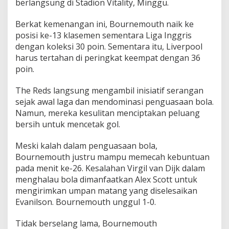
berlangsung di Stadion Vitality, Minggu.
B
o
u
Berkat kemenangan ini, Bournemouth naik ke
r
posisi ke-13 klasemen sementara Liga Inggris
n
dengan koleksi 30 poin. Sementara itu, Liverpool
e
harus tertahan di peringkat keempat dengan 36
m
poin.
o
u
t
The Reds langsung mengambil inisiatif serangan
h
sejak awal laga dan mendominasi penguasaan bola.
T
Namun, mereka kesulitan menciptakan peluang
a
bersih untuk mencetak gol.
k
l
u
Meski kalah dalam penguasaan bola,
k
Bournemouth justru mampu memecah kebuntuan
k
pada menit ke-26. Kesalahan Virgil van Dijk dalam
a
menghalau bola dimanfaatkan Alex Scott untuk
n
L
mengirimkan umpan matang yang diselesaikan
i
Evanilson. Bournemouth unggul 1-0.
v
e
Tidak berselang lama, Bournemouth
r