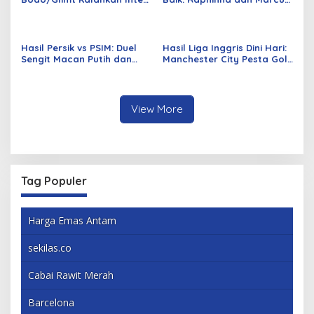
Milan 3-1 di Norwegia
Rashford Siap Tampil Lagi
Hasil Persik vs PSIM: Duel
Hasil Liga Inggris Dini Hari:
Sengit Macan Putih dan
Manchester City Pesta Gol
Laskar Mataram Berakhir
3-0, Van Dijk Bawa
Seri
Liverpool Bangkit
View More
Tag Populer
Harga Emas Antam
sekilas.co
Cabai Rawit Merah
Barcelona