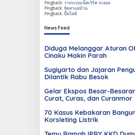
Pingback:
วางระบบเน็ตเวิร์ค ระยอง
Pingback:
จัดหาแม่บ้าน
Pingback:
ปั้มไลค์
News Feed
Diduga Melanggar Aturan OD
Cinaku Makin Parah
Sugiyarto dan Jajaran Peng
Dilantik Rabu Besok
Gelar Ekspos Besar-Besara
Curat, Curas, dan Curanmor
70 Kasus Kebakaran Bangun
Korsleting Listrik
Temu Ramah IPRY KKD Duma