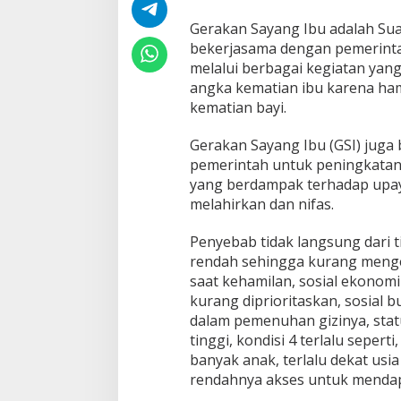
u
Gerakan Sayang Ibu adalah Su
bekerjasama dengan pemerint
melalui berbagai kegiatan y
angka kematian ibu karena ham
kematian bayi.
Gerakan Sayang Ibu (GSI) jug
pemerintah untuk peningkatan 
yang berdampak terhadap upay
melahirkan dan nifas.
Penyebab tidak langsung dari t
rendah sehingga kurang meng
saat kehamilan, sosial ekonom
kurang diprioritaskan, sosial
dalam pemenuhan gizinya, statu
tinggi, kondisi 4 terlalu seperti
banyak anak, terlalu dekat usi
rendahnya akses untuk menda