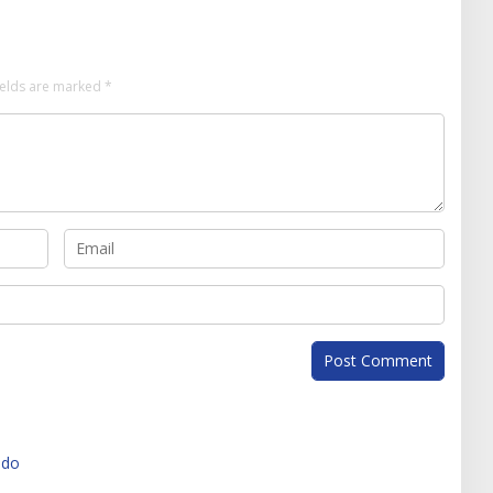
ields are marked
*
ado