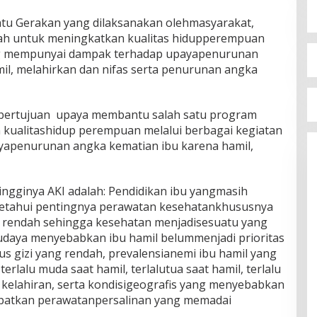
atu Gerakan yang dilaksanakan olehmasyarakat,
ah untuk meningkatkan kualitas hidupperempuan
ang mempunyai dampak terhadap upayapenurunan
il, melahirkan dan nifas serta penurunan angka
a bertujuan upaya membantu salah satu program
kualitashidup perempuan melalui berbagai kegiatan
apenurunan angka kematian ibu karena hamil,
ingginya AKI adalah: Pendidikan ibu yangmasih
etahui pentingnya perawatan kesehatankhususnya
i rendah sehingga kesehatan menjadisesuatu yang
 budaya menyebabkan ibu hamil belummenjadi prioritas
s gizi yang rendah, prevalensianemi ibu hamil yang
, terlalu muda saat hamil, terlalutua saat hamil, terlalu
a kelahiran, serta kondisigeografis yang menyebabkan
patkan perawatanpersalinan yang memadai