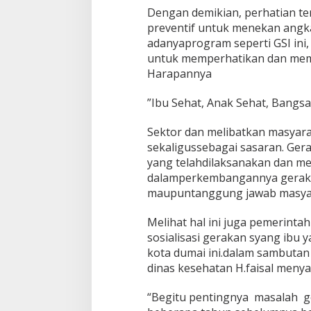
Dengan demikian, perhatian t
preventif untuk menekan angka
adanyaprogram seperti GSI ini
untuk memperhatikan dan mempr
Harapannya
”Ibu Sehat, Anak Sehat, Bangsa
Sektor dan melibatkan masyara
sekaligussebagai sasaran. Ger
yang telahdilaksanakan dan me
dalamperkembangannya gerakan 
maupuntanggung jawab masyara
Melihat hal ini juga pemerint
sosialisasi gerakan syang ibu 
kota dumai ini.dalam sambutan
dinas kesehatan H.faisal meny
“Begitu pentingnya masalah g