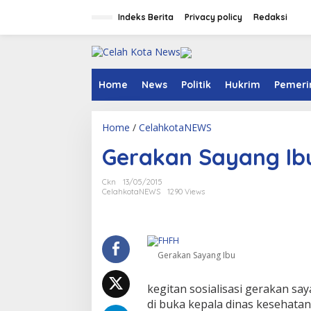
S
k
Indeks Berita
Privacy policy
Redaksi
i
p
t
o
c
Home
News
Politik
Hukrim
Pemeri
o
n
t
Home
/
CelahkotaNEWS
G
e
e
n
Gerakan Sayang Ib
r
t
a
k
Ckn
13/05/2015
a
CelahkotaNEWS
1290 Views
n
S
a
y
a
Gerakan Sayang Ibu
n
g
kegitan sosialisasi gerakan sa
I
b
di buka kepala dinas kesehatan