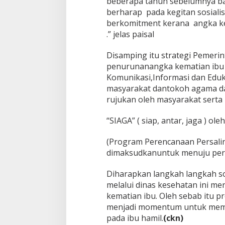
beberapa tahun sebelumnya bah
berharap pada kegitan sosialis
berkomitment kerana angka kem
.” jelas paisal
Disamping itu strategi Pemeri
penurunanangka kematian ibu d
Komunikasi,Informasi dan Eduka
masyarakat dantokoh agama d
rujukan oleh masyarakat serta
“SIAGA” ( siap, antar, jaga ) o
(Program Perencanaan Persali
dimaksudkanuntuk menuju pers
Diharapkan langkah langkah so
melalui dinas kesehatan ini m
kematian ibu. Oleh sebab itu p
menjadi momentum untuk memp
pada ibu hamil.
(ckn)