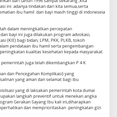
kan dari tahun 1996 sampai sekarang ,kita
asi ini adanya tindakan dari kita semua,serta
atian ibu hamil dan bayi masih tinggi di indoneseia
ntah dalam meningkatkan percepatan
an bayi ini juga dilakukan program advokasi,
si (KIE) bagi bidan, LPM, PKK, PLKB, tokoh
alam pendataan ibu hamil serta pengembangan
 peningkatan kualitas kesehatan kepada masyarakat.
leh pemerintah juga telah dikembangkan P 4 K
nan dan Pencegahan Komplikasi) yang
alinan yang aman dan selamat bagi ibu
islisasi yang di laksakan pemerintah kota dumai
erupakan langkah preventif untuk menekan angka
rogram Gerakan Sayang Ibu kali ini,diharapkan
erhatikan dan memprioritaskan peningkatan gizi