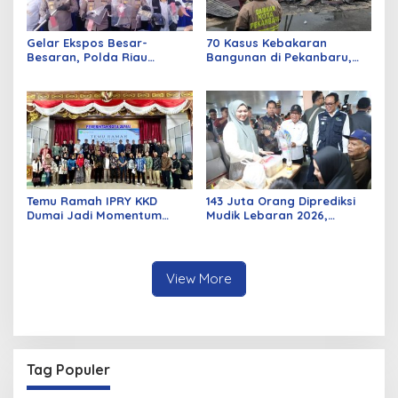
Gelar Ekspos Besar-
70 Kasus Kebakaran
Besaran, Polda Riau
Bangunan di Pekanbaru,
Amankan 525 Tersangka
Sebagian Besar Korsleting
Curat, Curas, dan
Listrik
Curanmor
Temu Ramah IPRY KKD
143 Juta Orang Diprediksi
Dumai Jadi Momentum
Mudik Lebaran 2026,
Bangun Sinergi Alumni dan
Pemerintah Siapkan
Mahasiswa
Berbagai Inovasi
View More
Tag Populer