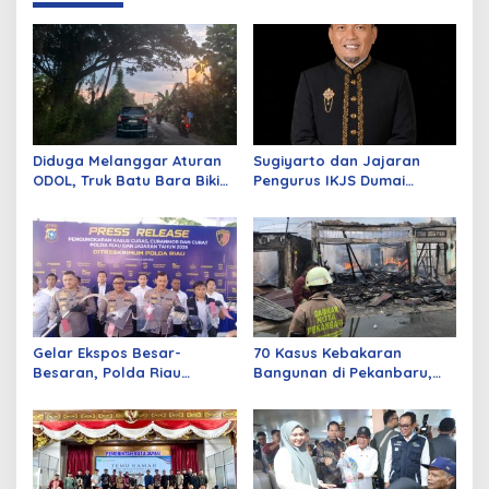
Diduga Melanggar Aturan
Sugiyarto dan Jajaran
ODOL, Truk Batu Bara Bikin
Pengurus IKJS Dumai
Jalan Kuala Cinaku Makin
Periode 2026–2029 Dilantik
Parah
Rabu Besok
Gelar Ekspos Besar-
70 Kasus Kebakaran
Besaran, Polda Riau
Bangunan di Pekanbaru,
Amankan 525 Tersangka
Sebagian Besar Korsleting
Curat, Curas, dan
Listrik
Curanmor