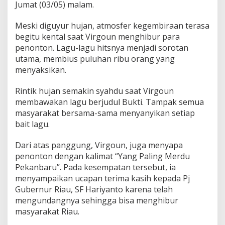
Jumat (03/05) malam.
4
,
V
Meski diguyur hujan, atmosfer kegembiraan terasa
i
begitu kental saat Virgoun menghibur para
r
penonton. Lagu-lagu hitsnya menjadi sorotan
g
utama, membius puluhan ribu orang yang
o
u
menyaksikan.
n
B
Rintik hujan semakin syahdu saat Virgoun
i
membawakan lagu berjudul Bukti. Tampak semua
u
masyarakat bersama-sama menyanyikan setiap
s
P
bait lagu.
u
l
Dari atas panggung, Virgoun, juga menyapa
u
penonton dengan kalimat “Yang Paling Merdu
h
Pekanbaru”. Pada kesempatan tersebut, ia
a
n
menyampaikan ucapan terima kasih kepada Pj
R
Gubernur Riau, SF Hariyanto karena telah
i
mengundangnya sehingga bisa menghibur
b
masyarakat Riau.
u
P