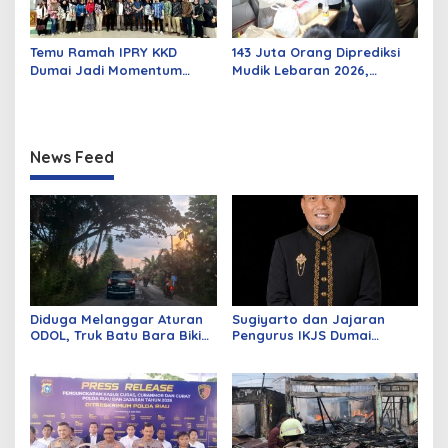
Temu Ramah IPRY KKD
143 Juta Orang Diprediksi
Dumai Jadi Momentum
Mudik Lebaran 2026,
Bangun Sinergi Alumni dan
Pemerintah Siapkan
Mahasiswa
Berbagai Inovasi
News Feed
Diduga Melanggar Aturan
Sugiyarto dan Jajaran
ODOL, Truk Batu Bara Bikin
Pengurus IKJS Dumai
Jalan Kuala Cinaku Makin
Periode 2026–2029 Dilantik
Parah
Rabu Besok