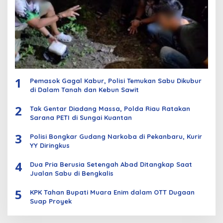
1
Pemasok Gagal Kabur, Polisi Temukan Sabu Dikubur
di Dalam Tanah dan Kebun Sawit
2
Tak Gentar Diadang Massa, Polda Riau Ratakan
Sarana PETI di Sungai Kuantan
3
Polisi Bongkar Gudang Narkoba di Pekanbaru, Kurir
YY Diringkus
4
Dua Pria Berusia Setengah Abad Ditangkap Saat
Jualan Sabu di Bengkalis
5
KPK Tahan Bupati Muara Enim dalam OTT Dugaan
Suap Proyek