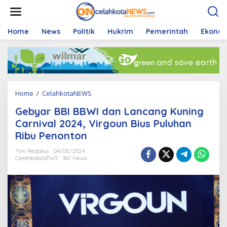
S
k
i
p
Home
News
Politik
Hukrim
Pemerintah
Ekono
t
o
c
o
n
t
Home
/
CelahkotaNEWS
G
e
e
n
Gebyar BBI BBWI dan Lancang Kuning
b
t
y
Carnival 2024, Virgoun Bius Puluhan
a
Ribu Penonton
r
B
Tim Redaksi
04/05/2024
B
CelahkotaNEWS
361 Views
I
B
B
W
I
d
a