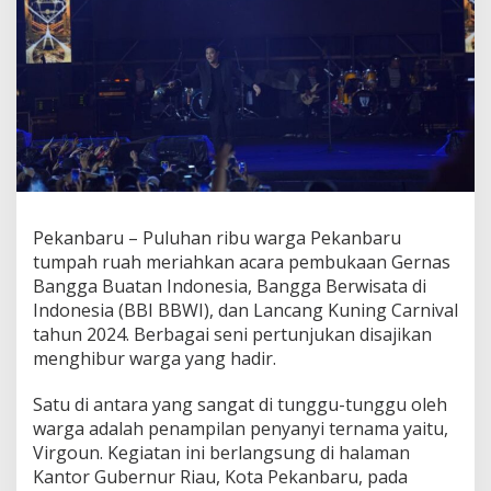
n
L
a
n
c
a
n
g
K
u
n
i
Pekanbaru – Puluhan ribu warga Pekanbaru
n
tumpah ruah meriahkan acara pembukaan Gernas
g
C
Bangga Buatan Indonesia, Bangga Berwisata di
a
Indonesia (BBI BBWI), dan Lancang Kuning Carnival
r
tahun 2024. Berbagai seni pertunjukan disajikan
n
menghibur warga yang hadir.
i
v
a
Satu di antara yang sangat di tunggu-tunggu oleh
l
warga adalah penampilan penyanyi ternama yaitu,
2
Virgoun. Kegiatan ini berlangsung di halaman
0
Kantor Gubernur Riau, Kota Pekanbaru, pada
2