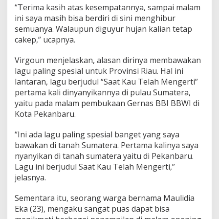
e
“Terima kasih atas kesempatannya, sampai malam
n
ini saya masih bisa berdiri di sini menghibur
o
semuanya. Walaupun diguyur hujan kalian tetap
n
cakep,” ucapnya.
t
o
n
Virgoun menjelaskan, alasan dirinya membawakan
lagu paling spesial untuk Provinsi Riau. Hal ini
lantaran, lagu berjudul “Saat Kau Telah Mengerti”
pertama kali dinyanyikannya di pulau Sumatera,
yaitu pada malam pembukaan Gernas BBI BBWI di
Kota Pekanbaru.
“Ini ada lagu paling spesial banget yang saya
bawakan di tanah Sumatera. Pertama kalinya saya
nyanyikan di tanah sumatera yaitu di Pekanbaru.
Lagu ini berjudul Saat Kau Telah Mengerti,”
jelasnya.
Sementara itu, seorang warga bernama Maulidia
Eka (23), mengaku sangat puas dapat bisa