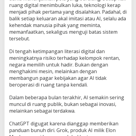
K
ruang digital menimbulkan luka, teknologi kerap
e
menjadi pihak pertama yang disalahkan. Padahal, di
c
balik setiap keluaran akal imitasi atau AI, selalu ada
e
r
kehendak manusia pihak yang meminta,
d
memanfaatkan, sekaligus menguji batas sistem
a
tersebut.
s
a
Di tengah ketimpangan literasi digital dan
n
A
meningkatnya risiko terhadap kelompok rentan,
l
negara memilih untuk hadir. Bukan dengan
a
menghakimi mesin, melainkan dengan
m
membangun pagar kebijakan agar AI tidak
i
M
beroperasi di ruang tanpa kendali.
e
n
Dalam beberapa bulan terakhir, AI semakin sering
g
muncul di ruang publik, bukan sebagai inovasi,
g
melainkan sebagai terdakwa.
u
g
a
ChatGPT digugat karena dianggap memberikan
t
panduan bunuh diri. Grok, produk AI milik Elon
K