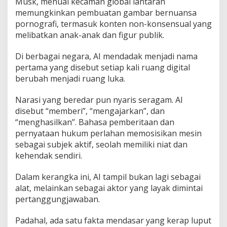
Musk, menuai kecaman global lantaran
a
memungkinkan pembuatan gambar bernuansa
r
y
pornografi, termasuk konten non-konsensual yang
a
melibatkan anak-anak dan figur publik.
I
m
Di berbagai negara, AI mendadak menjadi nama
i
pertama yang disebut setiap kali ruang digital
t
a
berubah menjadi ruang luka.
s
i
Narasi yang beredar pun nyaris seragam. AI
disebut “memberi”, “mengajarkan”, dan
“menghasilkan”. Bahasa pemberitaan dan
pernyataan hukum perlahan memosisikan mesin
sebagai subjek aktif, seolah memiliki niat dan
kehendak sendiri.
Dalam kerangka ini, AI tampil bukan lagi sebagai
alat, melainkan sebagai aktor yang layak dimintai
pertanggungjawaban.
Padahal, ada satu fakta mendasar yang kerap luput