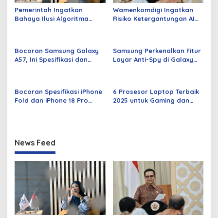
Pemerintah Ingatkan
Wamenkomdigi Ingatkan
Bahaya Ilusi Algoritma
Risiko Ketergantungan AI
saat Masyarakat
bagi Daya Kritis
Sampaikan Aspirasi
Bocoran Samsung Galaxy
Samsung Perkenalkan Fitur
A57, Ini Spesifikasi dan
Layar Anti-Spy di Galaxy
Prediksi Peluncurannya
S26 Ultra
Bocoran Spesifikasi iPhone
6 Prosesor Laptop Terbaik
Fold dan iPhone 18 Pro
2025 untuk Gaming dan
Series Terbaru 2026
Kinerja Tinggi
News Feed