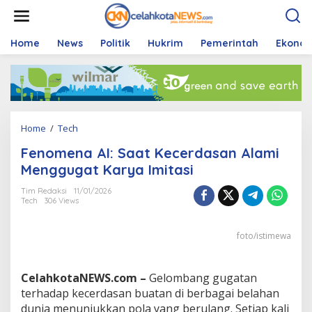
S
k
i
p
Home
News
Politik
Hukrim
Pemerintah
Ekono
t
o
c
o
n
t
Home
/
Tech
F
e
e
n
Fenomena AI: Saat Kecerdasan Alami
n
t
o
Menggugat Karya Imitasi
m
e
Tim Redaksi
11/01/2026
Tech
306 Views
n
a
A
foto/istimewa
I
:
S
CelahkotaNEWS.com –
Gelombang gugatan
a
a
terhadap kecerdasan buatan di berbagai belahan
t
dunia menunjukkan pola yang berulang. Setiap kali