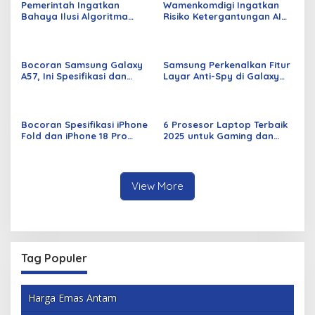
Pemerintah Ingatkan
Wamenkomdigi Ingatkan
Bahaya Ilusi Algoritma
Risiko Ketergantungan AI
saat Masyarakat
bagi Daya Kritis
Sampaikan Aspirasi
Bocoran Samsung Galaxy
Samsung Perkenalkan Fitur
A57, Ini Spesifikasi dan
Layar Anti-Spy di Galaxy
Prediksi Peluncurannya
S26 Ultra
Bocoran Spesifikasi iPhone
6 Prosesor Laptop Terbaik
Fold dan iPhone 18 Pro
2025 untuk Gaming dan
Series Terbaru 2026
Kinerja Tinggi
View More
Tag Populer
Harga Emas Antam