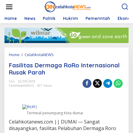
S
k
i
p
Home
News
Politik
Hukrim
Pemerintah
Ekono
t
o
c
o
n
t
Home
/
CelahkotaNEWS
F
e
a
n
Fasilitas Dermaga RoRo Internasional
s
t
i
Rusak Parah
l
i
Ckn
22/09/2015
CelahkotaNEWS
427 Views
t
a
s
D
e
Terminal penumpang Kota dumai
r
m
Celahkotanews.com || DUMAI — Sangat
a
disayangkan, fasilitas Pelabuhan Dermaga Roro
g