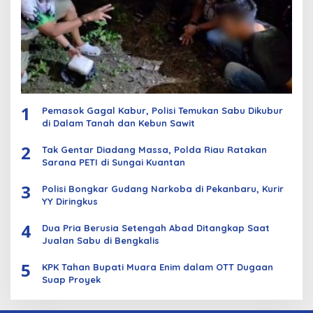
1
Pemasok Gagal Kabur, Polisi Temukan Sabu Dikubur
di Dalam Tanah dan Kebun Sawit
2
Tak Gentar Diadang Massa, Polda Riau Ratakan
Sarana PETI di Sungai Kuantan
3
Polisi Bongkar Gudang Narkoba di Pekanbaru, Kurir
YY Diringkus
4
Dua Pria Berusia Setengah Abad Ditangkap Saat
Jualan Sabu di Bengkalis
5
KPK Tahan Bupati Muara Enim dalam OTT Dugaan
Suap Proyek