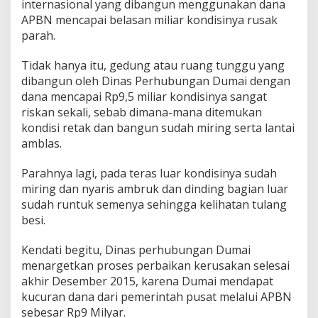
internasional yang dibangun menggunakan dana
a
R
APBN mencapai belasan miliar kondisinya rusak
o
parah.
R
o
Tidak hanya itu, gedung atau ruang tunggu yang
I
dibangun oleh Dinas Perhubungan Dumai dengan
n
t
dana mencapai Rp9,5 miliar kondisinya sangat
e
riskan sekali, sebab dimana-mana ditemukan
r
kondisi retak dan bangun sudah miring serta lantai
n
amblas.
a
s
i
Parahnya lagi, pada teras luar kondisinya sudah
o
miring dan nyaris ambruk dan dinding bagian luar
n
sudah runtuk semenya sehingga kelihatan tulang
a
besi.
l
R
u
Kendati begitu, Dinas perhubungan Dumai
s
menargetkan proses perbaikan kerusakan selesai
a
akhir Desember 2015, karena Dumai mendapat
k
kucuran dana dari pemerintah pusat melalui APBN
P
sebesar Rp9 Milyar.
a