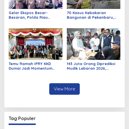
Gelar Ekspos Besar-
70 Kasus Kebakaran
Besaran, Polda Riau
Bangunan di Pekanbaru,
Amankan 525 Tersangka
Sebagian Besar Korsleting
Curat, Curas, dan
Listrik
Curanmor
Temu Ramah IPRY KKD
143 Juta Orang Diprediksi
Dumai Jadi Momentum
Mudik Lebaran 2026,
Bangun Sinergi Alumni dan
Pemerintah Siapkan
Mahasiswa
Berbagai Inovasi
View More
Tag Populer