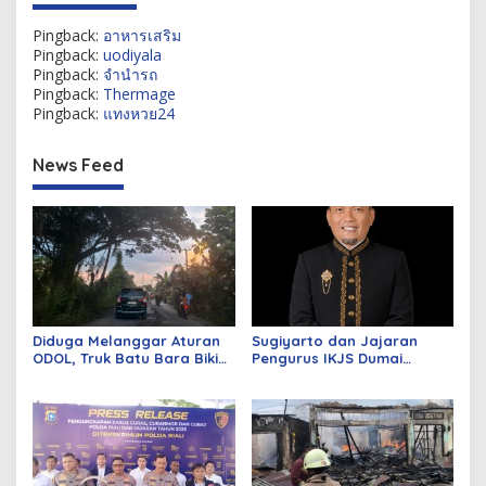
Pingback:
อาหารเสริม
Pingback:
uodiyala
Pingback:
จำนำรถ
Pingback:
Thermage
Pingback:
แทงหวย24
News Feed
Diduga Melanggar Aturan
Sugiyarto dan Jajaran
ODOL, Truk Batu Bara Bikin
Pengurus IKJS Dumai
Jalan Kuala Cinaku Makin
Periode 2026–2029 Dilantik
Parah
Rabu Besok