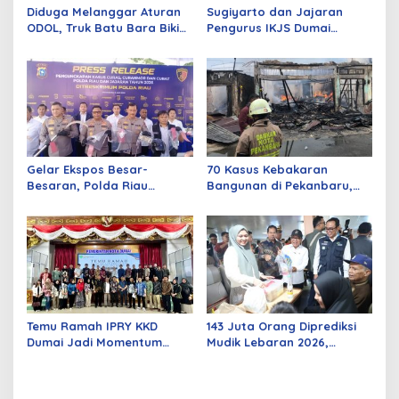
Diduga Melanggar Aturan
Sugiyarto dan Jajaran
ODOL, Truk Batu Bara Bikin
Pengurus IKJS Dumai
Jalan Kuala Cinaku Makin
Periode 2026–2029 Dilantik
Parah
Rabu Besok
Gelar Ekspos Besar-
70 Kasus Kebakaran
Besaran, Polda Riau
Bangunan di Pekanbaru,
Amankan 525 Tersangka
Sebagian Besar Korsleting
Curat, Curas, dan
Listrik
Curanmor
Temu Ramah IPRY KKD
143 Juta Orang Diprediksi
Dumai Jadi Momentum
Mudik Lebaran 2026,
Bangun Sinergi Alumni dan
Pemerintah Siapkan
Mahasiswa
Berbagai Inovasi