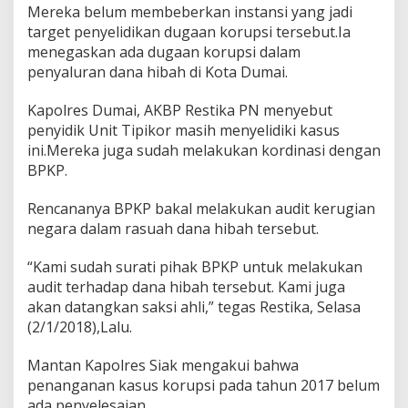
s
Mereka belum membeberkan instansi yang jadi
i
target penyelidikan dugaan korupsi tersebut.Ia
J
menegaskan ada dugaan korupsi dalam
a
penyaluran dana hibah di Kota Dumai.
d
i
T
Kapolres Dumai, AKBP Restika PN menyebut
e
penyidik Unit Tipikor masih menyelidiki kasus
r
ini.Mereka juga sudah melakukan kordinasi dengan
s
BPKP.
a
n
g
Rencananya BPKP bakal melakukan audit kerugian
k
negara dalam rasuah dana hibah tersebut.
a
T
“Kami sudah surati pihak BPKP untuk melakukan
e
audit terhadap dana hibah tersebut. Kami juga
r
k
akan datangkan saksi ahli,” tegas Restika, Selasa
a
(2/1/2018),Lalu.
i
t
Mantan Kapolres Siak mengakui bahwa
D
penanganan kasus korupsi pada tahun 2017 belum
u
g
ada penyelesaian.