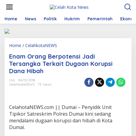
S
k
i
p
Home
News
Politik
Hukrim
Pemerintah
Ekono
t
o
c
o
Home
/
CelahkotaNEWS
E
n
n
t
Enam Orang Berpotensi Jadi
a
e
m
n
Tersangka Terkait Dugaan Korupsi
O
t
Dana Hibah
r
a
Ckn
04/01/2018
n
CelahkotaNEWS
75 Views
g
B
e
r
CelahotaNEWS.com || Dumai – Penyidik Unit
p
Tipikor Satreskrim Polres Dumai kini sedang
o
mendalami dugaan korupsi dan hibah di Kota
t
Dumai.
e
n