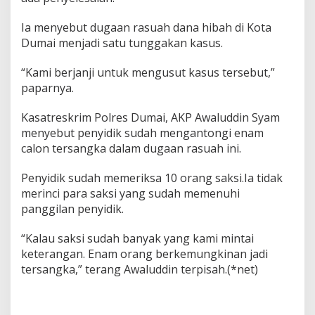
a
a
Ia menyebut dugaan rasuah dana hibah di Kota
n
Dumai menjadi satu tunggakan kasus.
K
o
r
“Kami berjanji untuk mengusut kasus tersebut,”
u
paparnya.
p
s
Kasatreskrim Polres Dumai, AKP Awaluddin Syam
i
menyebut penyidik sudah mengantongi enam
D
a
calon tersangka dalam dugaan rasuah ini.
n
a
Penyidik sudah memeriksa 10 orang saksi.Ia tidak
H
merinci para saksi yang sudah memenuhi
i
panggilan penyidik.
b
a
h
“Kalau saksi sudah banyak yang kami mintai
keterangan. Enam orang berkemungkinan jadi
tersangka,” terang Awaluddin terpisah.(*net)