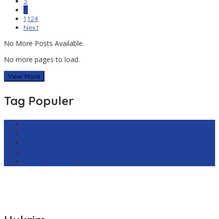
3
…
1,124
Next
No More Posts Available.
No more pages to load.
View More
Tag Populer
Harga Emas Antam
sekilas.co
Cabai Rawit Merah
Barcelona
Real Sociedad