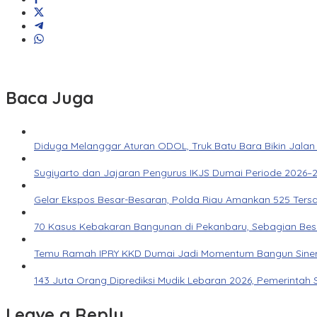
Baca Juga
Diduga Melanggar Aturan ODOL, Truk Batu Bara Bikin Jalan
Sugiyarto dan Jajaran Pengurus IKJS Dumai Periode 2026–2
Gelar Ekspos Besar-Besaran, Polda Riau Amankan 525 Ters
70 Kasus Kebakaran Bangunan di Pekanbaru, Sebagian Besar 
Temu Ramah IPRY KKD Dumai Jadi Momentum Bangun Siner
143 Juta Orang Diprediksi Mudik Lebaran 2026, Pemerintah 
Leave a Reply