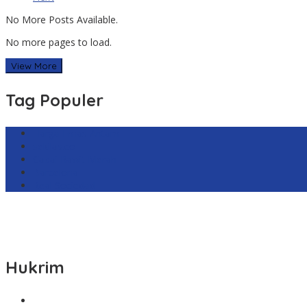
No More Posts Available.
No more pages to load.
View More
Tag Populer
Harga Emas Antam
sekilas.co
Cabai Rawit Merah
Barcelona
Real Sociedad
Hukrim