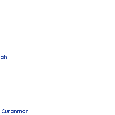
rah
n Curanmor