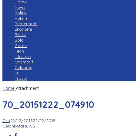
Home
News
Politik
Hukrim
Pemerintah
Ekonomi
Bisnis
Bola
Game
Tech
Lifestyle
Otomotif
Celebrity
Fyi
Travel
Home
Attachment
70_20151222_074910
Ckn
22/12/2015
22/12/2015
CelahkotaNEWS