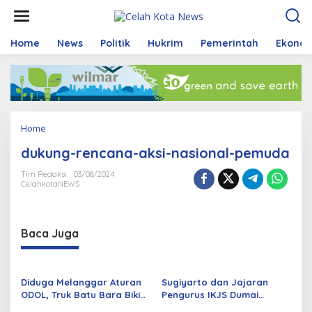
S
k
i
p
Home
News
Politik
Hukrim
Pemerintah
Ekono
t
o
c
o
n
t
Home
A
e
t
n
dukung-rencana-aksi-nasional-pemuda
t
t
a
Tim Redaksi
03/08/2024
c
CelahkotaNEWS
h
m
e
n
Baca Juga
t
Diduga Melanggar Aturan
Sugiyarto dan Jajaran
ODOL, Truk Batu Bara Bikin
Pengurus IKJS Dumai
Jalan Kuala Cinaku Makin
Periode 2026–2029 Dilantik