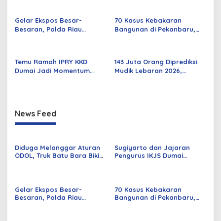
Parah
Rabu Besok
Gelar Ekspos Besar-
70 Kasus Kebakaran
Besaran, Polda Riau
Bangunan di Pekanbaru,
Amankan 525 Tersangka
Sebagian Besar Korsleting
Curat, Curas, dan
Listrik
Curanmor
Temu Ramah IPRY KKD
143 Juta Orang Diprediksi
Dumai Jadi Momentum
Mudik Lebaran 2026,
Bangun Sinergi Alumni dan
Pemerintah Siapkan
Mahasiswa
Berbagai Inovasi
News Feed
Diduga Melanggar Aturan
Sugiyarto dan Jajaran
ODOL, Truk Batu Bara Bikin
Pengurus IKJS Dumai
Jalan Kuala Cinaku Makin
Periode 2026–2029 Dilantik
Parah
Rabu Besok
Gelar Ekspos Besar-
70 Kasus Kebakaran
Besaran, Polda Riau
Bangunan di Pekanbaru,
Amankan 525 Tersangka
Sebagian Besar Korsleting
Curat, Curas, dan
Listrik
Curanmor