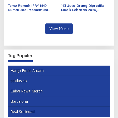
Temu Ramah IPRY KKD
143 Juta Orang Diprediksi
Dumai Jadi Momentum
Mudik Lebaran 2026,
Bangun Sinergi Alumni dan
Pemerintah Siapkan
Mahasiswa
Berbagai Inovasi
View More
Tag Populer
Harga Emas Antam
sekilas.co
Cabai Rawit Merah
Barcelona
Real Sociedad