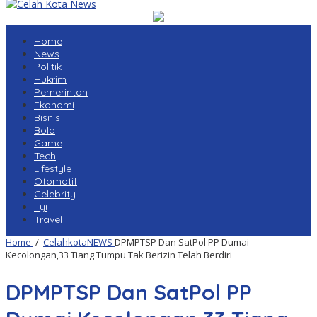
Home
News
Politik
Hukrim
Pemerintah
Ekonomi
Bisnis
Bola
Game
Tech
Lifestyle
Otomotif
Celebrity
Fyi
Travel
Home
/
CelahkotaNEWS
DPMPTSP Dan SatPol PP Dumai
Kecolongan,33 Tiang Tumpu Tak Berizin Telah Berdiri
DPMPTSP Dan SatPol PP