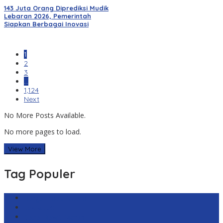
143 Juta Orang Diprediksi Mudik
Lebaran 2026, Pemerintah
Siapkan Berbagai Inovasi
1
2
3
…
1,124
Next
No More Posts Available.
No more pages to load.
View More
Tag Populer
Harga Emas Antam
sekilas.co
Cabai Rawit Merah