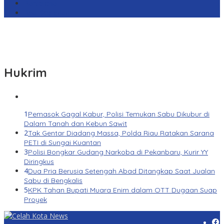
Barcelona
Real Sociedad
Hukrim
1
Pemasok Gagal Kabur, Polisi Temukan Sabu Dikubur di
Dalam Tanah dan Kebun Sawit
2
Tak Gentar Diadang Massa, Polda Riau Ratakan Sarana
PETI di Sungai Kuantan
3
Polisi Bongkar Gudang Narkoba di Pekanbaru, Kurir YY
Diringkus
4
Dua Pria Berusia Setengah Abad Ditangkap Saat Jualan
Sabu di Bengkalis
5
KPK Tahan Bupati Muara Enim dalam OTT Dugaan Suap
Proyek