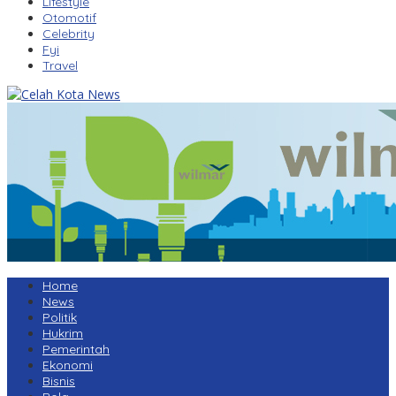
Lifestyle
Otomotif
Celebrity
Fyi
Travel
Home
News
Politik
Hukrim
Pemerintah
Ekonomi
Bisnis