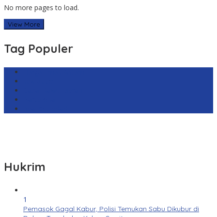
No more pages to load.
View More
Tag Populer
Harga Emas Antam
sekilas.co
Cabai Rawit Merah
Barcelona
Real Sociedad
Hukrim
1
Pemasok Gagal Kabur, Polisi Temukan Sabu Dikubur di