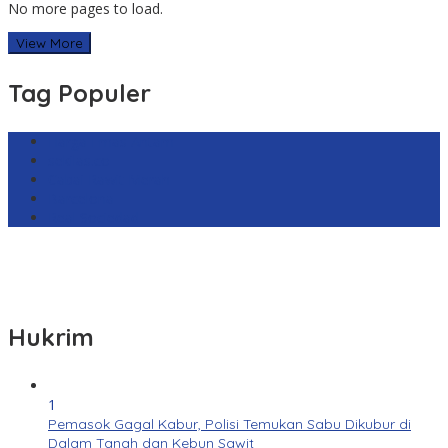
No more pages to load.
View More
Tag Populer
Harga Emas Antam
sekilas.co
Cabai Rawit Merah
Barcelona
Real Sociedad
Hukrim
1
Pemasok Gagal Kabur, Polisi Temukan Sabu Dikubur di
Dalam Tanah dan Kebun Sawit