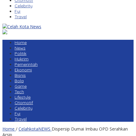
Otomotif
Celebrity
Fyi
Travel
Home
News
Politik
Hukrim
Pemerintah
Ekonomi
Bisnis
Bola
Game
Tech
Lifestyle
Otomotif
Celebrity
Fyi
Travel
Home
/
CelahkotaNEWS
Dispersip Dumai Imbau OPD Serahkan
Arsip