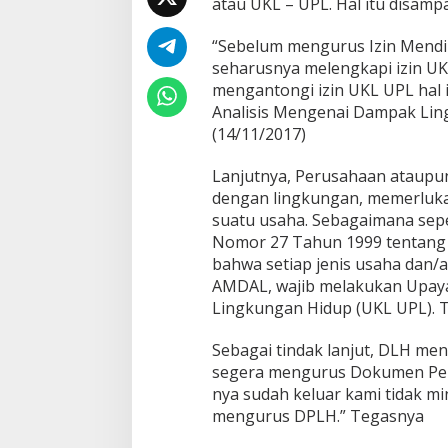
atau UKL – UPL. Hal itu disam
t
e
l
“Sebelum mengurus Izin Mendir
P
seharusnya melengkapi izin UK
l
mengantongi izin UKL UPL hal 
a
Analisis Mengenai Dampak Lin
t
(14/11/2017)
i
n
u
Lanjutnya, Perusahaan ataup
m
dengan lingkungan, memerluka
A
suatu usaha. Sebagaimana sepe
b
Nomor 27 Tahun 1999 tentang 
a
i
bahwa setiap jenis usaha dan/a
k
AMDAL, wajib melakukan Upay
a
Lingkungan Hidup (UKL UPL). 
n
I
Sebagai tindak lanjut, DLH me
z
i
segera mengurus Dokumen Pen
n
nya sudah keluar kami tidak mi
U
mengurus DPLH.” Tegasnya
K
L