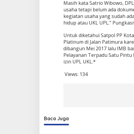
Masih kata Satrio Wibowo, DPL
U
P
usaha tetapi belum ada dokume
L
kegiatan usaha yang sudah ada
hidup atau UKL UPL.” Pungkas
Untuk diketahui Satpol PP Ko
Platinum di Jalan Patimura ka
dibangun Mei 2017 lalu IMB b
Pelayanan Terpadu Satu Pintu
izin UPL UKL.*
Views:
134
Baca Juga