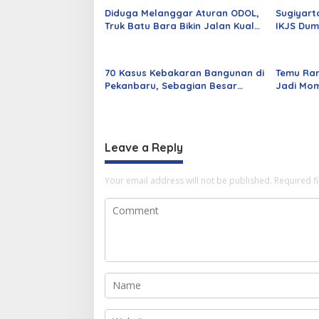
Diduga Melanggar Aturan ODOL,
Sugiyart
Truk Batu Bara Bikin Jalan Kuala
IKJS Dum
Cinaku Makin Parah
Dilantik
70 Kasus Kebakaran Bangunan di
Temu Ra
Pekanbaru, Sebagian Besar
Jadi Mom
Korsleting Listrik
Alumni d
Leave a Reply
Your email address will not be published.
Required f