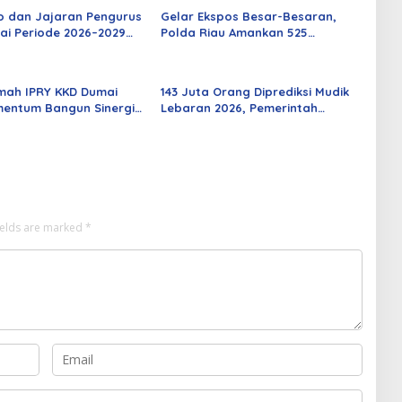
o dan Jajaran Pengurus
Gelar Ekspos Besar-Besaran,
ai Periode 2026–2029
Polda Riau Amankan 525
 Rabu Besok
Tersangka Curat, Curas, dan
Curanmor
mah IPRY KKD Dumai
143 Juta Orang Diprediksi Mudik
entum Bangun Sinergi
Lebaran 2026, Pemerintah
an Mahasiswa
Siapkan Berbagai Inovasi
ields are marked
*