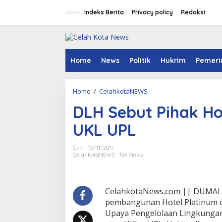
S
k
Indeks Berita
Privacy policy
Redaksi
i
p
t
o
c
Home
News
Politik
Hukrim
Pemeri
o
n
t
Home
/
CelahkotaNEWS
D
e
L
n
DLH Sebut Pihak Ho
H
t
S
UKL UPL
e
b
u
Ckn
15/11/2017
t
CelahkotaNEWS
134 Views
P
i
h
a
CelahkotaNews.com || DUMAI –
k
pembangunan Hotel Platinum di
H
Upaya Pengelolaan Lingkunga
o