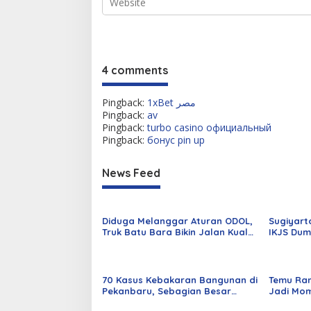
4 comments
Pingback:
1xBet مصر
Pingback:
av
Pingback:
turbo casino официальный
Pingback:
бонус pin up
News Feed
Diduga Melanggar Aturan ODOL,
Sugiyart
Truk Batu Bara Bikin Jalan Kuala
IKJS Dum
Cinaku Makin Parah
Dilantik
70 Kasus Kebakaran Bangunan di
Temu Ra
Pekanbaru, Sebagian Besar
Jadi Mom
Korsleting Listrik
Alumni d