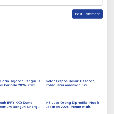
o dan Jajaran Pengurus
Gelar Ekspos Besar-Besaran,
ai Periode 2026–2029
Polda Riau Amankan 525
 Rabu Besok
Tersangka Curat, Curas, dan
Curanmor
mah IPRY KKD Dumai
143 Juta Orang Diprediksi Mudik
entum Bangun Sinergi
Lebaran 2026, Pemerintah
an Mahasiswa
Siapkan Berbagai Inovasi