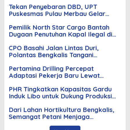
Tekan Penyebaran DBD, UPT
Puskesmas Pulau Merbau Gelar
Gerakan Larvasidasi Massal
Pemilik North Star Cargo Bantah
Dugaan Penutuhan Kapal Ilegal di
Perairan Dumai
CPO Basahi Jalan Lintas Duri,
Polantas Bengkalis Tangani
Tabrakan Beruntun 4 Truk Fuso
Pertamina Drilling Percepat
Adaptasi Pekerja Baru Lewat
Program PD-Matrix
PHR Tingkatkan Kapasitas Gardu
Induk Libo untuk Dukung Produksi
Migas di WK Rokan
Dari Lahan Hortikultura Bengkalis,
Semangat Petani Menjaga
Ketahanan Pangan Terus Tumbuh