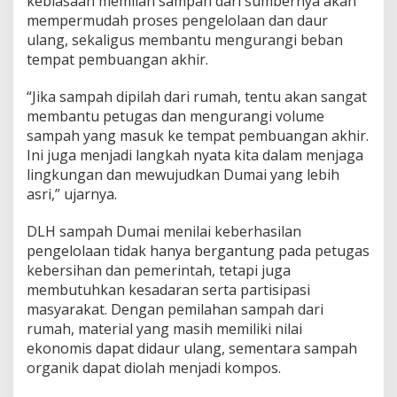
kebiasaan memilah sampah dari sumbernya akan
K
mempermudah proses pengelolaan dan daur
u
ulang, sekaligus membantu mengurangi beban
r
a
tempat pembuangan akhir.
n
g
“Jika sampah dipilah dari rumah, tentu akan sangat
i
membantu petugas dan mengurangi volume
T
sampah yang masuk ke tempat pembuangan akhir.
i
m
Ini juga menjadi langkah nyata kita dalam menjaga
b
lingkungan dan mewujudkan Dumai yang lebih
u
asri,” ujarnya.
n
a
DLH sampah Dumai menilai keberhasilan
n
S
pengelolaan tidak hanya bergantung pada petugas
a
kebersihan dan pemerintah, tetapi juga
m
membutuhkan kesadaran serta partisipasi
p
masyarakat. Dengan pemilahan sampah dari
a
rumah, material yang masih memiliki nilai
h
ekonomis dapat didaur ulang, sementara sampah
organik dapat diolah menjadi kompos.