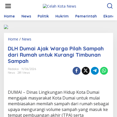
S
k
i
p
Home
News
Politik
Hukrim
Pemerintah
Ekono
t
o
c
o
Home
/
News
D
n
L
t
DLH Dumai Ajak Warga Pilah Sampah
H
e
D
n
dari Rumah untuk Kurangi Timbunan
u
t
Sampah
m
a
Redaksi
11/06/2026
i
News
281 Views
A
j
a
k
DUMAI – Dinas Lingkungan Hidup Kota Dumai
W
mengajak masyarakat Kota Dumai untuk mulai
a
membiasakan memilah sampah dari rumah sebagai
r
upaya mengurangi volume sampah yang masuk ke
g
a
tempat pembuangan akhir (TPA) serta