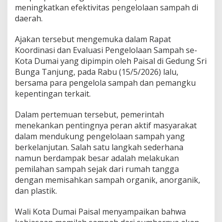
P
meningkatkan efektivitas pengelolaan sampah di
i
daerah.
l
a
Ajakan tersebut mengemuka dalam Rapat
h
S
Koordinasi dan Evaluasi Pengelolaan Sampah se-
a
Kota Dumai yang dipimpin oleh Paisal di Gedung Sri
m
Bunga Tanjung, pada Rabu (15/5/2026) lalu,
p
bersama para pengelola sampah dan pemangku
a
kepentingan terkait.
h
d
a
Dalam pertemuan tersebut, pemerintah
r
menekankan pentingnya peran aktif masyarakat
i
dalam mendukung pengelolaan sampah yang
R
berkelanjutan. Salah satu langkah sederhana
u
m
namun berdampak besar adalah melakukan
a
pemilahan sampah sejak dari rumah tangga
h
dengan memisahkan sampah organik, anorganik,
u
dan plastik.
n
t
u
Wali Kota Dumai Paisal menyampaikan bahwa
k