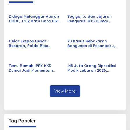
Diduga Melanggar Aturan
Sugiyarto dan Jajaran
ODOL, Truk Batu Bara Bikin
Pengurus IKJS Dumai
Jalan Kuala Cinaku Makin
Periode 2026–2029 Dilantik
Parah
Rabu Besok
Gelar Ekspos Besar-
70 Kasus Kebakaran
Besaran, Polda Riau
Bangunan di Pekanbaru,
Amankan 525 Tersangka
Sebagian Besar Korsleting
Curat, Curas, dan
Listrik
Curanmor
Temu Ramah IPRY KKD
143 Juta Orang Diprediksi
Dumai Jadi Momentum
Mudik Lebaran 2026,
Bangun Sinergi Alumni dan
Pemerintah Siapkan
Mahasiswa
Berbagai Inovasi
View More
Tag Populer