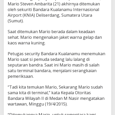
a
Mario Steven Ambarita (21) akhirnya ditemukan
K
oleh sekuriti Bandara Kualanamu Internasional
u
Airport (KNIA) Deliserdang, Sumatera Utara
a
(Sumut).
l
a
n
Saat ditemukan Mario berada dalam keadaan
a
sehat. Mario mengenakan jaket warna gelap dan
m
kaos warna kuning.
u
,
M
Petugas security Bandara Kualanamu menemukan
a
Mario saat si pemuda sedang lalu lalang di
r
seputaran bandra. Saat ini Mario masih di salah
i
satu terminal bandara, menjalani serangkaian
o
pemeriksaan.
P
e
n
“Tadi kita temukan Mario, Sekarang Mario sudah
y
sama kita di terminal,” kata Kepala Otoritas
u
Bandara Wilayah II di Medan M Nasir mengatakan
s
wartawan, Minggu (19/4/2015).
u
p
P
“Ditemukannya Mario, untuk sementara kami