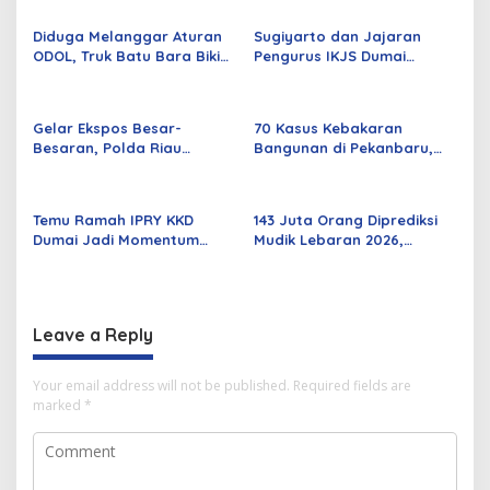
Diduga Melanggar Aturan
Sugiyarto dan Jajaran
ODOL, Truk Batu Bara Bikin
Pengurus IKJS Dumai
Jalan Kuala Cinaku Makin
Periode 2026–2029 Dilantik
Parah
Rabu Besok
Gelar Ekspos Besar-
70 Kasus Kebakaran
Besaran, Polda Riau
Bangunan di Pekanbaru,
Amankan 525 Tersangka
Sebagian Besar Korsleting
Curat, Curas, dan
Listrik
Curanmor
Temu Ramah IPRY KKD
143 Juta Orang Diprediksi
Dumai Jadi Momentum
Mudik Lebaran 2026,
Bangun Sinergi Alumni dan
Pemerintah Siapkan
Mahasiswa
Berbagai Inovasi
Leave a Reply
Your email address will not be published.
Required fields are
marked
*