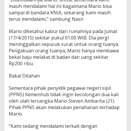
e
masih mendalami hal ini bagaimana Mario bisa
s
sampai di bandara KNIA, sekarang kami masih
a
terus mendalami,” sambung Nasir.
w
a
t
Mario diketahui kabur dari rumahnya pada Jumat
G
(17/4/2015) sekitar pukul 01.00 WIB. Dia pergi
a
meninggalkan sepucuk surat untuk orang tuanya.
r
Pengakuan orang tuanya, Mario hanya membawa
u
d
bekal baju melakat di badan dan uang sekitar
a
Rp200 ribu.
A
k
Bakal Ditahan
a
n
D
Sementara pihak penyidik pegawai negeri sipil
i
(PPNS) Kemenhub tidak ingin kecolongan dua kali
t
oleh ulah tersangka Mario Steven Ambarita (21).
a
Pihak PPNS akan melakukan penahanan terhadap
h
Mario.
a
n
“Kami sedang mendalami terkait dengan