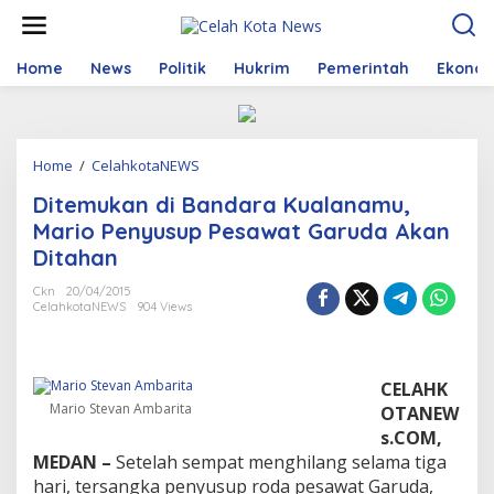
S
k
i
p
Home
News
Politik
Hukrim
Pemerintah
Ekono
t
o
c
o
Home
/
CelahkotaNEWS
D
n
i
t
Ditemukan di Bandara Kualanamu,
t
e
e
n
Mario Penyusup Pesawat Garuda Akan
m
t
Ditahan
u
k
Ckn
20/04/2015
a
CelahkotaNEWS
904 Views
n
d
i
B
CELAHK
a
Mario Stevan Ambarita
OTANEW
n
s.COM,
d
MEDAN –
Setelah sempat menghilang selama tiga
a
r
hari, tersangka penyusup roda pesawat Garuda,