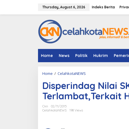
S
k
Thursday, August 6, 2026
Indeks Berita
Priva
i
p
t
o
c
o
n
t
e
Home
News
Politik
Hukrim
Pemeri
n
t
Home
/
CelahkotaNEWS
D
i
Disperindag Nilai 
s
p
Terlambat,Terkait H
e
r
i
Ckn
02/11/2015
n
CelahkotaNEWS
198 Views
d
a
g