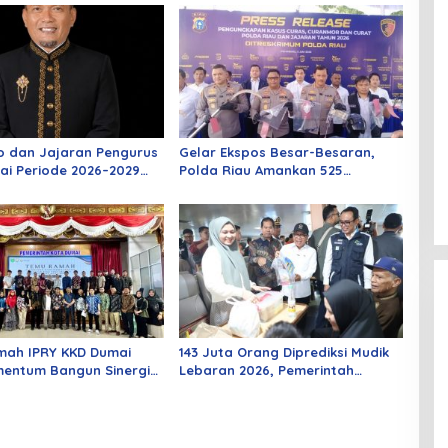
o dan Jajaran Pengurus
Gelar Ekspos Besar-Besaran,
ai Periode 2026–2029
Polda Riau Amankan 525
 Rabu Besok
Tersangka Curat, Curas, dan
Curanmor
mah IPRY KKD Dumai
143 Juta Orang Diprediksi Mudik
entum Bangun Sinergi
Lebaran 2026, Pemerintah
an Mahasiswa
Siapkan Berbagai Inovasi