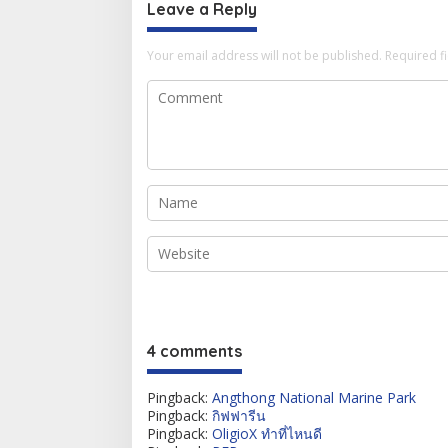
Leave a Reply
Your email address will not be published.
Required f
4 comments
Pingback:
Angthong National Marine Park
Pingback:
กิฟฟารีน
Pingback:
OligioX ทำที่ไหนดี