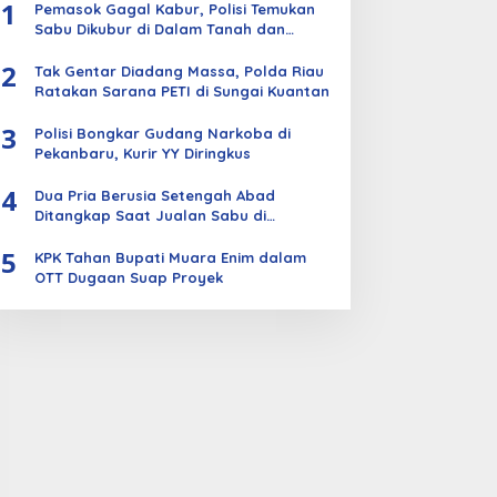
1
Pemasok Gagal Kabur, Polisi Temukan
Sabu Dikubur di Dalam Tanah dan
Kebun Sawit
2
Tak Gentar Diadang Massa, Polda Riau
Ratakan Sarana PETI di Sungai Kuantan
3
Polisi Bongkar Gudang Narkoba di
Pekanbaru, Kurir YY Diringkus
4
Dua Pria Berusia Setengah Abad
Ditangkap Saat Jualan Sabu di
Bengkalis
5
KPK Tahan Bupati Muara Enim dalam
OTT Dugaan Suap Proyek