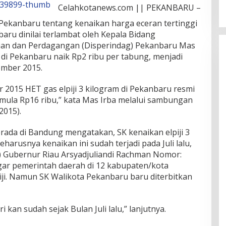
Celahkotanews.com || PEKANBARU –
 Pekanbaru tentang kenaikan harga eceran tertinggi
nbaru dinilai terlambat oleh Kepala Bidang
ian dan Perdagangan (Disperindag) Pekanbaru Mas
g di Pekanbaru naik Rp2 ribu per tabung, menjadi
ember 2015.
2015 HET gas elpiji 3 kilogram di Pekanbaru resmi
emula Rp16 ribu,” kata Mas Irba melalui sambungan
2015).
rada di Bandung mengatakan, SK kenaikan elpiji 3
eharusnya kenaikan ini sudah terjadi pada Juli lalu,
t) Gubernur Riau Arsyadjuliandi Rachman Nomor:
gar pemerintah daerah di 12 kabupaten/kota
ji. Namun SK Walikota Pekanbaru baru diterbitkan
 kan sudah sejak Bulan Juli lalu,” lanjutnya.