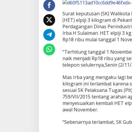
N
i
l
Surat keputusan (SK) Walikota
a
(HET) elpiji 3 kilogram di Peka
i
Perdagangan Dinas Perindustr
S
Irba H Sulaiman. HET elpiji 3 k
K
W
Rp18 ribu mulai tanggal 1 Nov
a
l
“Terhitung tanggal 1 November 
i
naik menjadi Rp18 ribu yang s
k
telepon selulernya,Senin (2/11/
o
t
a
Mas Irba yang mengaku lagi be
P
kilogram ini terlambat karena s
e
sesuai SK Pelaksana Tugas (Pl
k
759/VII/2015 tentang arahan a
a
n
menyesuaikan kembali HET elpi
b
awal November.
a
r
“Sebenarnya terlambat, SK Gubri
u
T