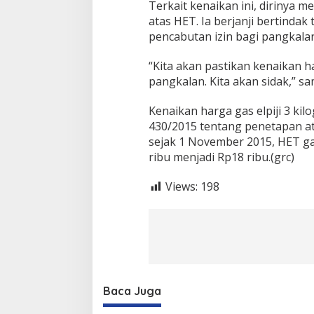
Terkait kenaikan ini, dirinya me
e
r
atas HET. Ia berjanji bertinda
l
pencabutan izin bagi pangkal
a
m
“Kita akan pastikan kenaikan ha
b
pangkalan. Kita akan sidak,” 
a
t
,
Kenaikan harga gas elpiji 3 ki
T
430/2015 tentang penetapan a
e
sejak 1 November 2015, HET gas
r
ribu menjadi Rp18 ribu.(grc)
k
a
i
Views:
198
t
H
E
T
G
a
s
e
Baca Juga
l
p