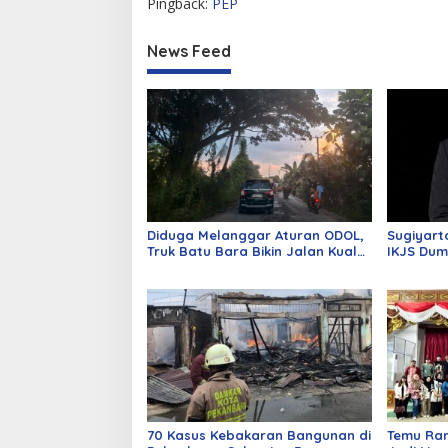
Pingback:
PEP
News Feed
Diduga Melanggar Aturan ODOL,
Sugiyart
Truk Batu Bara Bikin Jalan Kuala
IKJS Dum
Cinaku Makin Parah
Dilantik
70 Kasus Kebakaran Bangunan di
Temu Ra