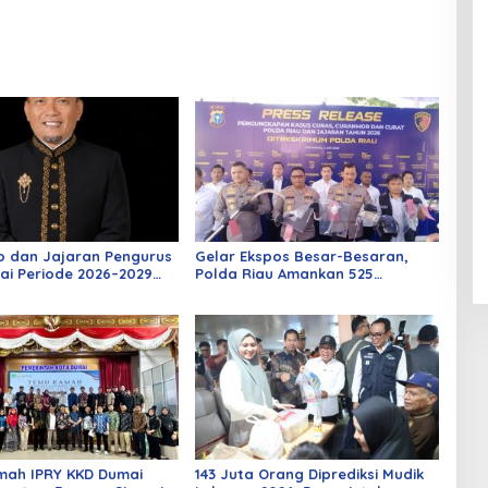
o dan Jajaran Pengurus
Gelar Ekspos Besar-Besaran,
ai Periode 2026–2029
Polda Riau Amankan 525
 Rabu Besok
Tersangka Curat, Curas, dan
Curanmor
mah IPRY KKD Dumai
143 Juta Orang Diprediksi Mudik