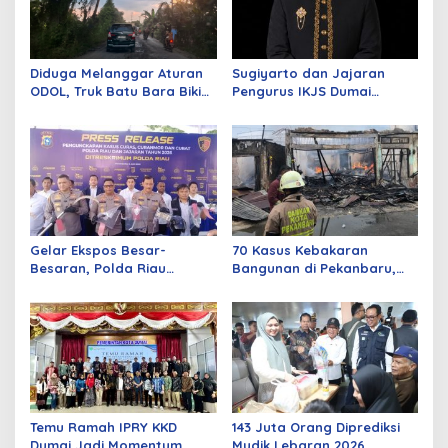
Diduga Melanggar Aturan
Sugiyarto dan Jajaran
ODOL, Truk Batu Bara Bikin
Pengurus IKJS Dumai
Jalan Kuala Cinaku Makin
Periode 2026–2029 Dilantik
Parah
Rabu Besok
Gelar Ekspos Besar-
70 Kasus Kebakaran
Besaran, Polda Riau
Bangunan di Pekanbaru,
Amankan 525 Tersangka
Sebagian Besar Korsleting
Curat, Curas, dan
Listrik
Curanmor
Temu Ramah IPRY KKD
143 Juta Orang Diprediksi
Dumai Jadi Momentum
Mudik Lebaran 2026,