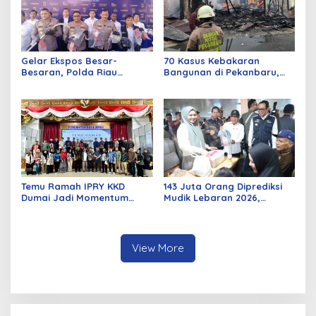
Gelar Ekspos Besar-
70 Kasus Kebakaran
Besaran, Polda Riau
Bangunan di Pekanbaru,
Amankan 525 Tersangka
Sebagian Besar Korsleting
Curat, Curas, dan
Listrik
Curanmor
Temu Ramah IPRY KKD
143 Juta Orang Diprediksi
Dumai Jadi Momentum
Mudik Lebaran 2026,
Bangun Sinergi Alumni dan
Pemerintah Siapkan
Mahasiswa
Berbagai Inovasi
View More