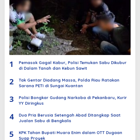
1
Pemasok Gagal Kabur, Polisi Temukan Sabu Dikubur
di Dalam Tanah dan Kebun Sawit
2
Tak Gentar Diadang Massa, Polda Riau Ratakan
Sarana PETI di Sungai Kuantan
3
Polisi Bongkar Gudang Narkoba di Pekanbaru, Kurir
YY Diringkus
4
Dua Pria Berusia Setengah Abad Ditangkap Saat
Jualan Sabu di Bengkalis
5
KPK Tahan Bupati Muara Enim dalam OTT Dugaan
Suap Proyek