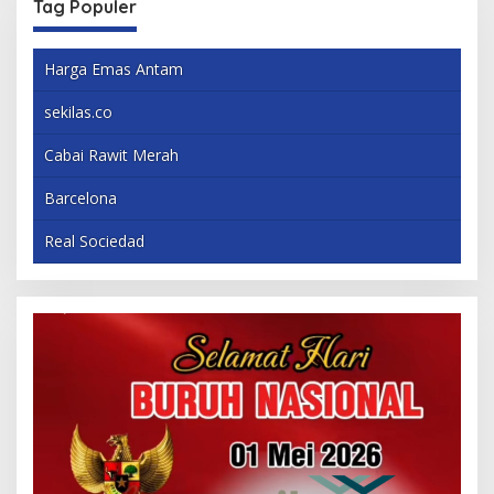
Tag Populer
Harga Emas Antam
sekilas.co
Cabai Rawit Merah
Barcelona
Real Sociedad