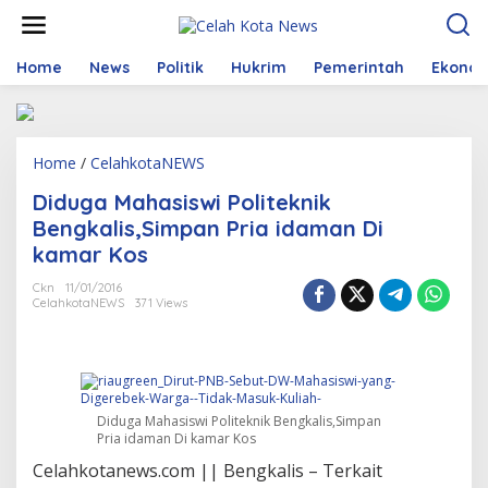
S
k
i
p
Home
News
Politik
Hukrim
Pemerintah
Ekono
t
o
c
o
Home
/
CelahkotaNEWS
D
n
i
t
Diduga Mahasiswi Politeknik
d
e
u
n
Bengkalis,Simpan Pria idaman Di
g
t
kamar Kos
a
M
Ckn
11/01/2016
a
CelahkotaNEWS
371 Views
h
a
s
i
s
w
Diduga Mahasiswi Politeknik Bengkalis,Simpan
i
Pria idaman Di kamar Kos
P
Celahkotanews.com || Bengkalis – Terkait
o