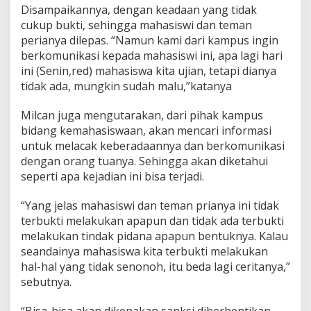
r
Disampaikannya, dengan keadaan yang tidak
i
cukup bukti, sehingga mahasiswi dan teman
a
perianya dilepas. “Namun kami dari kampus ingin
i
berkomunikasi kepada mahasiswi ini, apa lagi hari
d
a
ini (Senin,red) mahasiswa kita ujian, tetapi dianya
m
tidak ada, mungkin sudah malu,”katanya
a
n
Milcan juga mengutarakan, dari pihak kampus
D
bidang kemahasiswaan, akan mencari informasi
i
k
untuk melacak keberadaannya dan berkomunikasi
a
dengan orang tuanya. Sehingga akan diketahui
m
seperti apa kejadian ini bisa terjadi.
a
r
“Yang jelas mahasiswi dan teman prianya ini tidak
K
o
terbukti melakukan apapun dan tidak ada terbukti
s
melakukan tindak pidana apapun bentuknya. Kalau
seandainya mahasiswa kita terbukti melakukan
hal-hal yang tidak senonoh, itu beda lagi ceritanya,”
sebutnya.