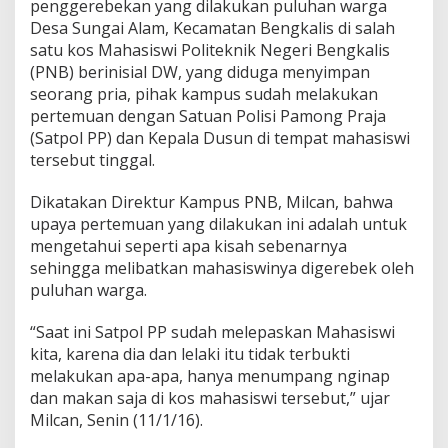
penggerebekan yang dilakukan puluhan warga
l
i
Desa Sungai Alam, Kecamatan Bengkalis di salah
t
satu kos Mahasiswi Politeknik Negeri Bengkalis
e
(PNB) berinisial DW, yang diduga menyimpan
k
seorang pria, pihak kampus sudah melakukan
n
pertemuan dengan Satuan Polisi Pamong Praja
i
k
(Satpol PP) dan Kepala Dusun di tempat mahasiswi
B
tersebut tinggal.
e
n
Dikatakan Direktur Kampus PNB, Milcan, bahwa
g
upaya pertemuan yang dilakukan ini adalah untuk
k
a
mengetahui seperti apa kisah sebenarnya
l
sehingga melibatkan mahasiswinya digerebek oleh
i
puluhan warga.
s
,
“Saat ini Satpol PP sudah melepaskan Mahasiswi
S
i
kita, karena dia dan lelaki itu tidak terbukti
m
melakukan apa-apa, hanya menumpang nginap
p
dan makan saja di kos mahasiswi tersebut,” ujar
a
Milcan, Senin (11/1/16).
n
P