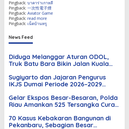
Pingback:
บาคาร่าเกาหลี
Pingback:
一次性電子煙
Pingback:
Aviator Game
Pingback:
read more
Pingback:
เน็ตบ้านทรู
News Feed
Diduga Melanggar Aturan ODOL,
Truk Batu Bara Bikin Jalan Kuala
Cinaku Makin Parah
Sugiyarto dan Jajaran Pengurus
IKJS Dumai Periode 2026–2029
Dilantik Rabu Besok
Gelar Ekspos Besar-Besaran, Polda
Riau Amankan 525 Tersangka Curat,
Curas, dan Curanmor
70 Kasus Kebakaran Bangunan di
Pekanbaru, Sebagian Besar