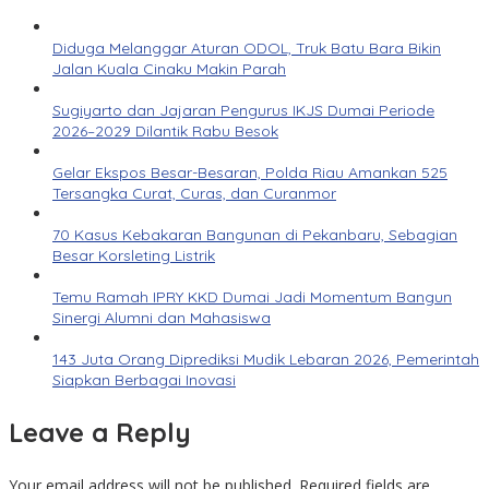
Diduga Melanggar Aturan ODOL, Truk Batu Bara Bikin
Jalan Kuala Cinaku Makin Parah
Sugiyarto dan Jajaran Pengurus IKJS Dumai Periode
2026–2029 Dilantik Rabu Besok
Gelar Ekspos Besar-Besaran, Polda Riau Amankan 525
Tersangka Curat, Curas, dan Curanmor
70 Kasus Kebakaran Bangunan di Pekanbaru, Sebagian
Besar Korsleting Listrik
Temu Ramah IPRY KKD Dumai Jadi Momentum Bangun
Sinergi Alumni dan Mahasiswa
143 Juta Orang Diprediksi Mudik Lebaran 2026, Pemerintah
Siapkan Berbagai Inovasi
Leave a Reply
Your email address will not be published.
Required fields are