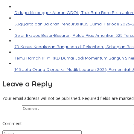
Diduga Melanggar Aturan ODOL, Truk Batu Bara Bikin Jalan
Sugiyarto dan Jajaran Pengurus IKJS Dumai Periode 2026–2
Gelar Ekspos Besar-Besaran, Polda Riau Amankan 525 Ters
70 Kasus Kebakaran Bangunan di Pekanbaru, Sebagian Besar 
Temu Ramah IPRY KKD Dumai Jadi Momentum Bangun Siner
143 Juta Orang Diprediksi Mudik Lebaran 2026, Pemerintah 
Leave a Reply
Your email address will not be published.
Required fields are marke
Comment