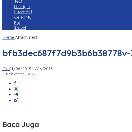
Tech
Lifestyle
Otomotif
Celebrity
Fyi
Travel
Home
Attachment
bfb3dec687f7d9b3b6b38778v
Ckn
11/06/2015
11/06/2015
CelahkotaNEWS
Baca Juga