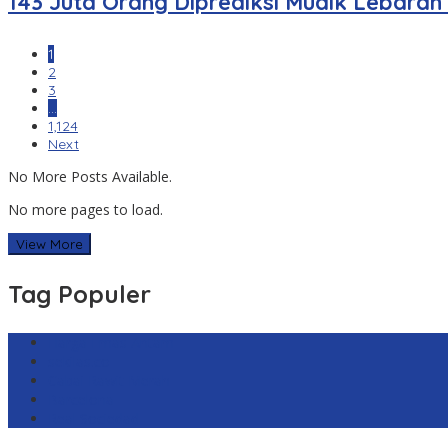
143 Juta Orang Diprediksi Mudik Lebaran
1
2
3
…
1,124
Next
No More Posts Available.
No more pages to load.
View More
Tag Populer
Harga Emas Antam
sekilas.co
Cabai Rawit Merah
Barcelona
Real Sociedad