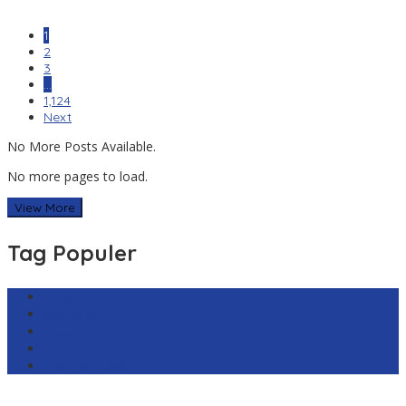
1
2
3
…
1,124
Next
No More Posts Available.
No more pages to load.
View More
Tag Populer
Harga Emas Antam
sekilas.co
Cabai Rawit Merah
Barcelona
Real Sociedad