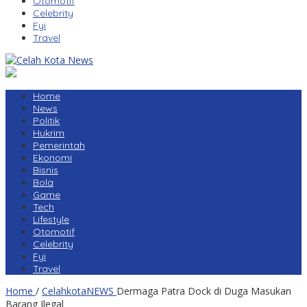
Otomotif
Celebrity
Fyi
Travel
Home
News
Politik
Hukrim
Pemerintah
Ekonomi
Bisnis
Bola
Game
Tech
Lifestyle
Otomotif
Celebrity
Fyi
Travel
Home
/
CelahkotaNEWS
Dermaga Patra Dock di Duga Masukan
Barang Ilegal