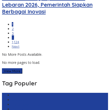
Lebaran 2026, Pemerintah Siapkan
Berbagai Inovasi
1
2
3
…
1,124
Next
No More Posts Available.
No more pages to load.
View More
Tag Populer
Harga Emas Antam
sekilas.co
Cabai Rawit Merah
Barcelona