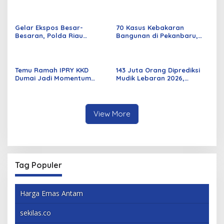
Jalan Kuala Cinaku Makin
Periode 2026–2029 Dilantik
Parah
Rabu Besok
Gelar Ekspos Besar-
70 Kasus Kebakaran
Besaran, Polda Riau
Bangunan di Pekanbaru,
Amankan 525 Tersangka
Sebagian Besar Korsleting
Curat, Curas, dan
Listrik
Curanmor
Temu Ramah IPRY KKD
143 Juta Orang Diprediksi
Dumai Jadi Momentum
Mudik Lebaran 2026,
Bangun Sinergi Alumni dan
Pemerintah Siapkan
Mahasiswa
Berbagai Inovasi
View More
Tag Populer
Harga Emas Antam
sekilas.co