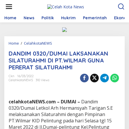
S
k
i
p
Home
News
Politik
Hukrim
Pemerintah
Ekono
t
o
c
o
Home
/
CelahkotaNEWS
D
n
A
t
DANDIM 0320/DUMAI LAKSANAKAN
N
e
D
n
SILATURAHMI DI PT.WILMAR GUNA
I
t
PERERAT SILATURAHMI
M
0
Ckn
16/03/2022
3
CelahkotaNEWS
310 Views
2
0
/
D
celahkotaNEWS.com – DUMAI –
Dandim
U
0320/Dumai Letkol Arh Hermansyah Tarigan S.E
M
melaksanakan Silaturahmi dengan Pimpinan
A
PT.Wilmar KID Pelintung pada hari Selasa tgl 15
I
L
Maret 2022 di Jl.Dumai-pelintung Kel.Pelintung