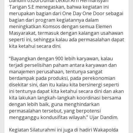
Dandim 0320/Dumai Letkol Arh Hermansyah
W
Tarigan S.E menegaskan, bahwa kegiatan ini
I
merupakan bagian dari One Day One Door sebagai
L
M
bagian dari program kegiatannya dalam
A
meningkatkan Komsos dengan semua Elemen
R
Masyarakat, termasuk dengan kalangan usahawan
G
seperti ini, sehingga kalau ada permasalahan dapat
U
kita ketahui secara dini.
N
A
P
“Bayangkan dengan 900 lebih karyawan, kalau
E
terjadi perselisihan paham antara karyawan dan
R
manajemen perusahaan, tentunya sangat
E
berdampak pada produksi, pada perekonomian
R
A
disekitar sini, dan itu kalau kita bersinergi seperti
T
ini tentunya dapat kita ketahui secara dini dan akan
S
kita lakukan langkah-langkah koordinasi bersama
I
dengan lebih baik, guna menghindarkan
L
A
permasalahan tersebut, yang berpotensi
T
mengganggu kondusifitas wilayah.” Ujar Dandim.
U
R
Kegiatan Silaturahmi ini juga di hadiri Wakapolda
A