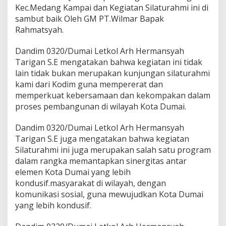
A
Kec.Medang Kampai dan Kegiatan Silaturahmi ini di
K
sambut baik Oleh GM PT.Wilmar Bapak
S
Rahmatsyah.
A
N
A
Dandim 0320/Dumai Letkol Arh Hermansyah
K
Tarigan S.E mengatakan bahwa kegiatan ini tidak
A
lain tidak bukan merupakan kunjungan silaturahmi
N
kami dari Kodim guna mempererat dan
S
memperkuat kebersamaan dan kekompakan dalam
I
L
proses pembangunan di wilayah Kota Dumai.
A
T
Dandim 0320/Dumai Letkol Arh Hermansyah
U
Tarigan S.E juga mengatakan bahwa kegiatan
R
Silaturahmi ini juga merupakan salah satu program
A
H
dalam rangka memantapkan sinergitas antar
M
elemen Kota Dumai yang lebih
I
kondusif.masyarakat di wilayah, dengan
D
komunikasi sosial, guna mewujudkan Kota Dumai
I
P
yang lebih kondusif.
T
.