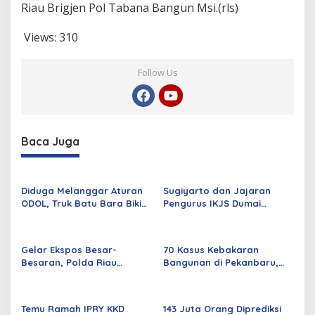
Riau Brigjen Pol Tabana Bangun Msi.(rls)
H
M
I
Views:
310
Follow Us
Baca Juga
Diduga Melanggar Aturan
Sugiyarto dan Jajaran
ODOL, Truk Batu Bara Bikin
Pengurus IKJS Dumai
Jalan Kuala Cinaku Makin
Periode 2026–2029 Dilantik
Parah
Rabu Besok
Gelar Ekspos Besar-
70 Kasus Kebakaran
Besaran, Polda Riau
Bangunan di Pekanbaru,
Amankan 525 Tersangka
Sebagian Besar Korsleting
Curat, Curas, dan
Listrik
Curanmor
Temu Ramah IPRY KKD
143 Juta Orang Diprediksi