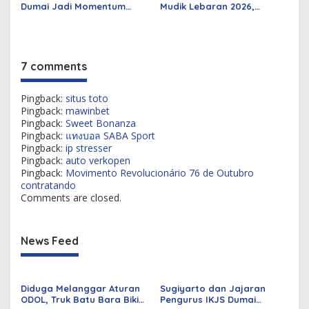
Dumai Jadi Momentum
Mudik Lebaran 2026,
Bangun Sinergi Alumni dan
Pemerintah Siapkan
Mahasiswa
Berbagai Inovasi
7 comments
Pingback:
situs toto
Pingback:
mawinbet
Pingback:
Sweet Bonanza
Pingback:
แทงบอล SABA Sport
Pingback:
ip stresser
Pingback:
auto verkopen
Pingback:
Movimento Revolucionário 76 de Outubro
contratando
Comments are closed.
News Feed
Diduga Melanggar Aturan
Sugiyarto dan Jajaran
ODOL, Truk Batu Bara Bikin
Pengurus IKJS Dumai