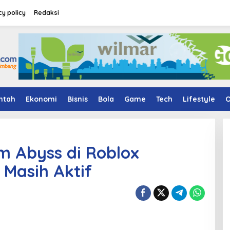
cy policy
Redaksi
ntah
Ekonomi
Bisnis
Bola
Game
Tech
Lifestyle
O
m Abyss di Roblox
 Masih Aktif