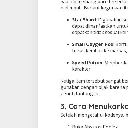
Saat ini memang baru tersedia
melimpah. Berikut kegunaan it
Star Shard
: Digunakan s
dapat dimanfaatkan untuk
dapatkan tidak sesuai kei
Small Oxygen Pod
: Berf
harus kembali ke markas,
Speed Potion
: Memberik
karakter.
Ketiga item tersebut sangat b
gunakan dengan bijak karena 
penuh tantangan.
3. Cara Menukark
Setelah mengetahui kodenya, 
Buka Abyss di Roblox.