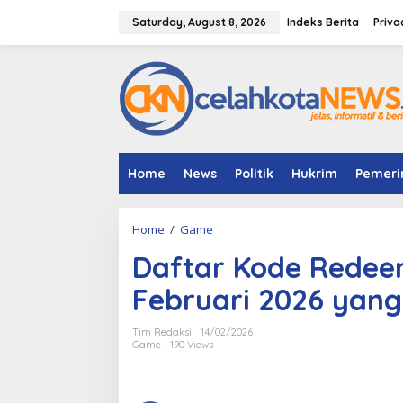
S
k
Saturday, August 8, 2026
Indeks Berita
Priva
i
p
t
o
c
o
n
t
e
Home
News
Politik
Hukrim
Pemeri
n
t
Home
/
Game
D
a
Daftar Kode Redee
f
t
Februari 2026 yang
a
r
K
Tim Redaksi
14/02/2026
o
Game
190 Views
d
e
R