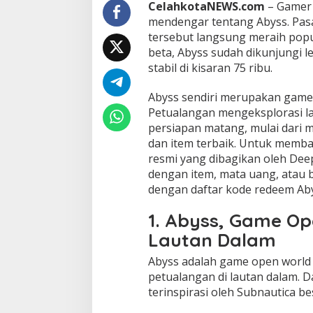
e
CelahkotaNEWS.com
– Game
d
mendengar tentang Abyss. Pasal
e
tersebut langsung meraih popul
e
beta, Abyss sudah dikunjungi le
m
stabil di kisaran 75 ribu.
A
b
y
Abyss sendiri merupakan game 
s
Petualangan mengeksplorasi l
s
persiapan matang, mulai dari
d
dan item terbaik. Untuk memb
i
R
resmi yang dibagikan oleh
Deep
o
dengan item, mata uang, atau b
b
dengan daftar kode redeem Abys
l
o
1. Abyss, Game Op
x
F
Lautan Dalam
e
b
Abyss
adalah game open world
r
petualangan di lautan dalam. D
u
terinspirasi oleh
Subnautica
be
a
r