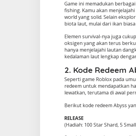
i
Game ini memadukan berbagai g
2
fishing. Kamu akan menjelajahi
0
world yang solid. Selain ekspl
2
biota laut, mulai dari ikan bi
6
y
a
Elemen survival-nya juga cuk
n
oksigen yang akan terus berku
g
hanya menjelajahi lautan dang
M
kedalaman laut lengkap denga
a
s
2. Kode Redeem A
i
h
Seperti game Roblox pada umu
A
k
redeem untuk mendapatkan hadi
t
lewatkan, terutama di awal per
i
f
Berikut kode redeem Abyss yang
RELEASE
(Hadiah: 100 Star Shard, 5 Sma