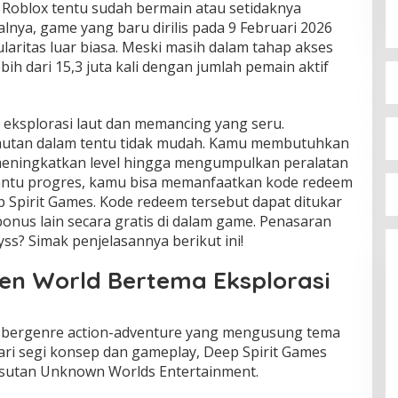
r
Roblox
tentu sudah bermain atau setidaknya
nya, game yang baru dirilis pada 9 Februari 2026
aritas luar biasa. Meski masih dalam tahap akses
bih dari 15,3 juta kali dengan jumlah pemain aktif
eksplorasi laut dan memancing yang seru.
autan dalam tentu tidak mudah. Kamu membutuhkan
 meningkatkan level hingga mengumpulkan peralatan
antu progres, kamu bisa memanfaatkan kode redeem
 Spirit Games
. Kode redeem tersebut dapat ditukar
onus lain secara gratis di dalam game. Penasaran
s? Simak penjelasannya berikut ini!
en World Bertema Eksplorasi
 bergenre action-adventure yang mengusung tema
ari segi konsep dan gameplay, Deep Spirit Games
sutan
Unknown Worlds Entertainment
.