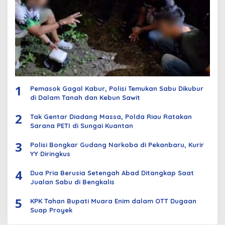
1
Pemasok Gagal Kabur, Polisi Temukan Sabu Dikubur
di Dalam Tanah dan Kebun Sawit
2
Tak Gentar Diadang Massa, Polda Riau Ratakan
Sarana PETI di Sungai Kuantan
3
Polisi Bongkar Gudang Narkoba di Pekanbaru, Kurir
YY Diringkus
4
Dua Pria Berusia Setengah Abad Ditangkap Saat
Jualan Sabu di Bengkalis
5
KPK Tahan Bupati Muara Enim dalam OTT Dugaan
Suap Proyek