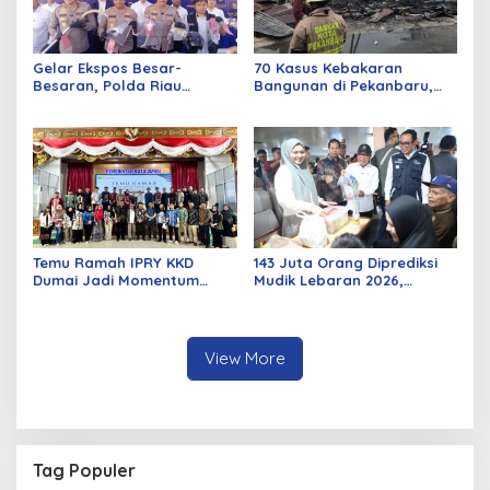
Gelar Ekspos Besar-
70 Kasus Kebakaran
Besaran, Polda Riau
Bangunan di Pekanbaru,
Amankan 525 Tersangka
Sebagian Besar Korsleting
Curat, Curas, dan
Listrik
Curanmor
Temu Ramah IPRY KKD
143 Juta Orang Diprediksi
Dumai Jadi Momentum
Mudik Lebaran 2026,
Bangun Sinergi Alumni dan
Pemerintah Siapkan
Mahasiswa
Berbagai Inovasi
View More
Tag Populer