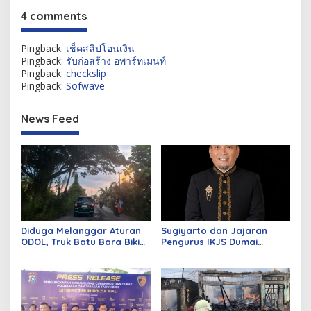
4 comments
Pingback:
เช็คสลิปโอนเงิน
Pingback:
รับก่อสร้าง อพาร์ทเมนท์
Pingback:
checkslip
Pingback:
Sofwave
News Feed
Diduga Melanggar Aturan
Sugiyarto dan Jajaran
ODOL, Truk Batu Bara Bikin
Pengurus IKJS Dumai
Jalan Kuala Cinaku Makin
Periode 2026–2029 Dilantik
Parah
Rabu Besok