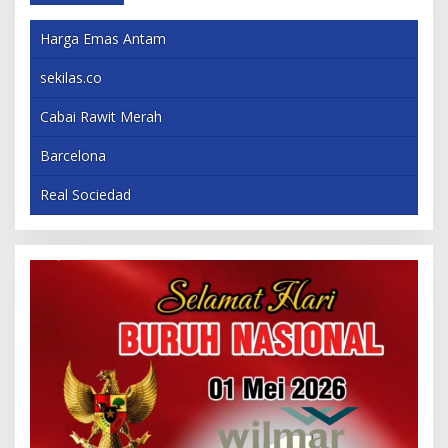
Harga Emas Antam
sekilas.co
Cabai Rawit Merah
Barcelona
Real Sociedad