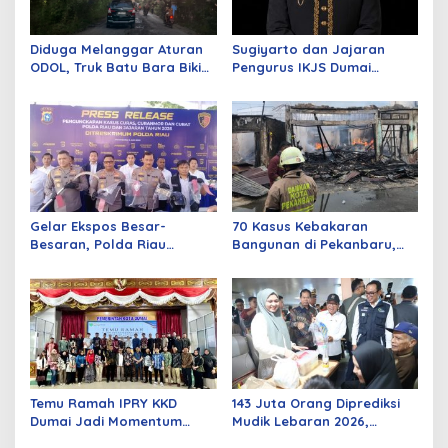
Diduga Melanggar Aturan
Sugiyarto dan Jajaran
ODOL, Truk Batu Bara Bikin
Pengurus IKJS Dumai
Jalan Kuala Cinaku Makin
Periode 2026–2029 Dilantik
Parah
Rabu Besok
Gelar Ekspos Besar-
70 Kasus Kebakaran
Besaran, Polda Riau
Bangunan di Pekanbaru,
Amankan 525 Tersangka
Sebagian Besar Korsleting
Curat, Curas, dan
Listrik
Curanmor
Temu Ramah IPRY KKD
143 Juta Orang Diprediksi
Dumai Jadi Momentum
Mudik Lebaran 2026,
Bangun Sinergi Alumni dan
Pemerintah Siapkan