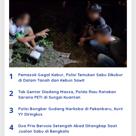
1
Pemasok Gagal Kabur, Polisi Temukan Sabu Dikubur
di Dalam Tanah dan Kebun Sawit
2
Tak Gentar Diadang Massa, Polda Riau Ratakan
Sarana PETI di Sungai Kuantan
3
Polisi Bongkar Gudang Narkoba di Pekanbaru, Kurir
YY Diringkus
4
Dua Pria Berusia Setengah Abad Ditangkap Saat
Jualan Sabu di Bengkalis