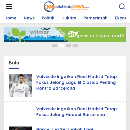
S
k
Bola
i
p
Home
News
Politik
Hukrim
Pemerintah
Ekono
Malut United Fokus Adaptasi Hadapi Semen
t
Padang di Bulan Puasa
o
c
20/02/2026
o
n
t
e
n
Bola
t
Valverde Ingatkan Real Madrid Tetap
Fokus Jelang Laga El Clasico Penting
Kontra Barcelona
Valverde Ingatkan Real Madrid Tetap
Fokus Jelang Hadapi Barcelona
Barcelona Selangkah Lagi