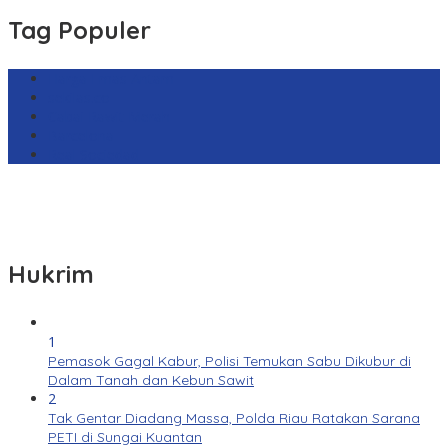
Tag Populer
Harga Emas Antam
sekilas.co
Cabai Rawit Merah
Barcelona
Real Sociedad
Hukrim
1
Pemasok Gagal Kabur, Polisi Temukan Sabu Dikubur di
Dalam Tanah dan Kebun Sawit
2
Tak Gentar Diadang Massa, Polda Riau Ratakan Sarana
PETI di Sungai Kuantan