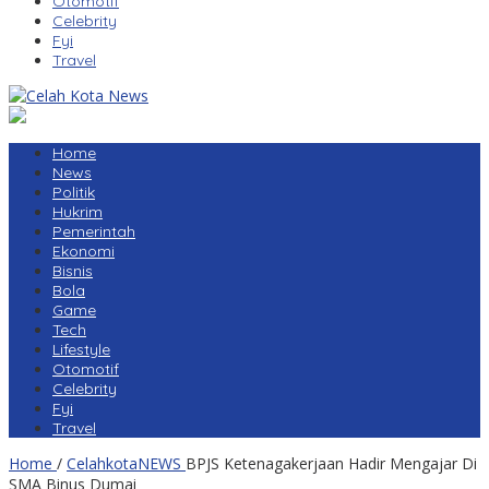
Otomotif
Celebrity
Fyi
Travel
Home
News
Politik
Hukrim
Pemerintah
Ekonomi
Bisnis
Bola
Game
Tech
Lifestyle
Otomotif
Celebrity
Fyi
Travel
Home
/
CelahkotaNEWS
BPJS Ketenagakerjaan Hadir Mengajar Di
SMA Binus Dumai