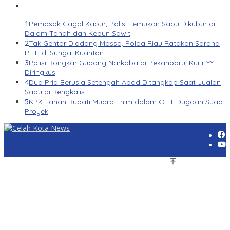
1
Pemasok Gagal Kabur, Polisi Temukan Sabu Dikubur di
Dalam Tanah dan Kebun Sawit
2
Tak Gentar Diadang Massa, Polda Riau Ratakan Sarana
PETI di Sungai Kuantan
3
Polisi Bongkar Gudang Narkoba di Pekanbaru, Kurir YY
Diringkus
4
Dua Pria Berusia Setengah Abad Ditangkap Saat Jualan
Sabu di Bengkalis
5
KPK Tahan Bupati Muara Enim dalam OTT Dugaan Suap
Proyek
© 2026 CelahkotaNEWS.com. All Rights Reserved.