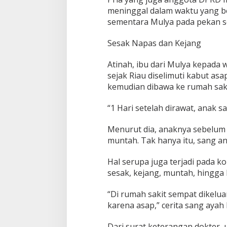
n
meninggal dalam waktu yang ber
2
sementara Mulya pada pekan 
B
o
c
Sesak Napas dan Kejang
a
h
Atinah, ibu dari Mulya kepada
I
sejak Riau diselimuti kabut as
n
kemudian dibawa ke rumah saki
h
i
l
“1 Hari setelah dirawat, anak s
M
e
Menurut dia, anaknya sebelum
n
muntah. Tak hanya itu, sang a
i
n
g
Hal serupa juga terjadi pada 
g
sesak, kejang, muntah, hingga
a
l
“Di rumah sakit sempat dikelua
D
karena asap,” cerita sang ayah 
u
n
i
Dari surat keterangan dokter,