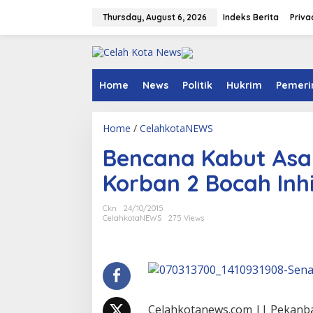
S
k
Thursday, August 6, 2026
Indeks Berita
Priva
i
p
t
o
c
Home
News
Politik
Hukrim
Pemeri
o
n
t
Home
/
CelahkotaNEWS
B
e
e
n
Bencana Kabut Asap
n
t
c
Korban 2 Bocah Inh
a
n
a
Ckn
24/10/2015
K
CelahkotaNEWS
275 Views
a
b
u
t
A
s
a
Celahkotanews.com || Pekanbaru