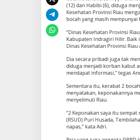
p
(12) dan Habibi (6), diduga me
D
Kesehatan Provinsi Riau meng
i
bocah yang masih mempunyai h
R
i
a
“Dinas Kesehatan Provinsi Ria
u
Kabupaten Indragiri Hilir. Baik 
,
Dinas Kesehatan Provinsi Riau A
K
e
m
Dia secara pribadi juga tak me
b
diduga menjadi korban kabut as
a
mendapat informasi,” tegas An
l
i
Sementara itu, kerabat 2 boca
T
e
menyatakan, keponakannya men
l
menyelimuti Riau.
a
n
“2 Keponakan saya itu sempat 
K
(RSUD) Puri Husada, Tembilaha
o
r
napas,” kata Adri.
b
a
Pria yang juga anggota DPRD In