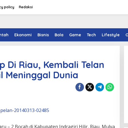
cy policy
Redaksi
ntah
Ekonomi
Bisnis
Bola
Game
Tech
Lifestyle
O
 Di Riau, Kembali Telan
il Meninggal Dunia
 – 2 Bocah di Kabupaten Indragiri Hilir, Riau, Mulya