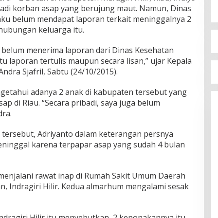
njadi korban asap yang berujung maut. Namun, Dinas
aku belum mendapat laporan terkait meninggalnya 2
ubungan keluarga itu.
u belum menerima laporan dari Dinas Kesehatan
itu laporan tertulis maupun secara lisan,” ujar Kepala
ndra Sjafril, Sabtu (24/10/2015).
ngetahui adanya 2 anak di kabupaten tersebut yang
ap di Riau. “Secara pribadi, saya juga belum
dra.
h tersebut, Adriyanto dalam keterangan persnya
inggal karena terpapar asap yang sudah 4 bulan
menjalani rawat inap di Rumah Sakit Umum Daerah
n, Indragiri Hilir. Kedua almarhum mengalami sesak
dragiri Hilir itu menyebutkan, 2 keponakannya itu