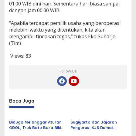
01.00 WIB dini hari. Sementara hari biasa sampai
r
k
dengan jam 00.00 WIB.
e
d
“Apabila terdapat pemilik usaha yang beroperasi
i
melebihi waktu yang ditentukan, kita akan
p
mengambil tindakan tegas,” tukas Eko Suharjo.
(Tim)
Views:
83
Follow Us
Baca Juga
Diduga Melanggar Aturan
Sugiyarto dan Jajaran
ODOL, Truk Batu Bara Bikin
Pengurus IKJS Dumai
Jalan Kuala Cinaku Makin
Periode 2026–2029 Dilantik