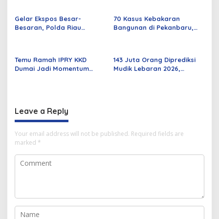
Parah
Rabu Besok
Gelar Ekspos Besar-
70 Kasus Kebakaran
Besaran, Polda Riau
Bangunan di Pekanbaru,
Amankan 525 Tersangka
Sebagian Besar Korsleting
Curat, Curas, dan
Listrik
Curanmor
Temu Ramah IPRY KKD
143 Juta Orang Diprediksi
Dumai Jadi Momentum
Mudik Lebaran 2026,
Bangun Sinergi Alumni dan
Pemerintah Siapkan
Mahasiswa
Berbagai Inovasi
Leave a Reply
Your email address will not be published.
Required fields are
marked
*