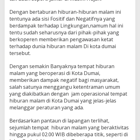
a
n
Dengan bertaburan hiburan-hiburan malam ini
M
tentunya ada sisi Fositif dan Negatifnya yang
a
berdampak terhadap Lingkungan,namum hal ini
l
a
tentu sudah seharusnya dari pihak-pihak yang
m
berkoperen memberikan pengawasan ketat
m
terhadap dunia hiburan malam Di kota dumai
e
tersebut.
l
e
b
Dengan semakin Banyaknya tempat hiburan
i
malam yang beroperasi di Kota Dumai,
h
memberikan dampak negatif bagi masyarakat,
i
salah satunya menggangu ketentraman umum
J
a
yang diakibatkan dengan jam operasional tempat
m
hiburan malam di Kota Dumai yang jelas-jelas
O
melanggar peraturan yang ada.
p
e
Berdasarkan pantaun di lapangan terlihat,
r
a
sejumlah tempat hiburan malam yang beraktivitas
t
hingga pukul 02.00 WIB dibeberapa titik, seperti di
i