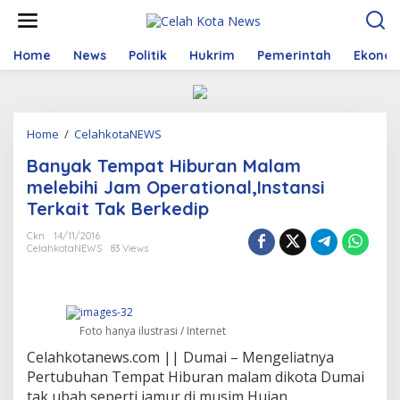
S
k
i
p
Home
News
Politik
Hukrim
Pemerintah
Ekono
t
o
c
o
Home
/
CelahkotaNEWS
B
n
a
t
Banyak Tempat Hiburan Malam
n
e
y
n
melebihi Jam Operational,Instansi
a
t
Terkait Tak Berkedip
k
T
Ckn
14/11/2016
e
CelahkotaNEWS
83 Views
m
p
a
t
H
Foto hanya ilustrasi / Internet
i
Celahkotanews.com || Dumai – Mengeliatnya
b
Pertubuhan Tempat Hiburan malam dikota Dumai
u
r
tak ubah seperti jamur di musim Hujan.