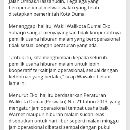
Jalan Ombak/Hassanudin, Tegalega yang
o
beroperasional melwati waktu yang telah
n
ditetapkan pemerintah Kota Dumai.
a
l
,
Menanggapi hal itu, Wakil Walikota Dumai Eko
I
Suharjo sangat menyayangkan tidak kooperatifnya
n
pemilik usaha hiburan malam yang beroperasional
s
tidak sesuai dengan peraturan yang ada.
t
a
n
“Untuk itu, kita menghimbau kepada seluruh
s
pemilik usaha hiburan malam untuk lebih
i
kooperatif terkait jam operasional, sesuai dengan
T
ketentuan yang berlaku,” ucap Wawako belum
e
r
lama ini.
k
a
Menurut Eko, hal itu berdasarkan Peraturan
i
Walikota Dumai (Perwako) No. 21 tahun 2013, yang
t
mengatur jam operasional tempat usaha baik
T
a
Warnet maupun hiburan malam sudah jelas
k
disebutkan untuk hari libur seperti malam minggu
B
jam operasional dibatasi sampai dengan pukul
e