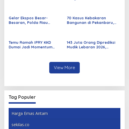
Jalan Kuala Cinaku Makin
Periode 2026–2029 Dilantik
Parah
Rabu Besok
Gelar Ekspos Besar-
70 Kasus Kebakaran
Besaran, Polda Riau
Bangunan di Pekanbaru,
Amankan 525 Tersangka
Sebagian Besar Korsleting
Curat, Curas, dan
Listrik
Curanmor
Temu Ramah IPRY KKD
143 Juta Orang Diprediksi
Dumai Jadi Momentum
Mudik Lebaran 2026,
Bangun Sinergi Alumni dan
Pemerintah Siapkan
Mahasiswa
Berbagai Inovasi
View More
Tag Populer
Harga Emas Antam
sekilas.co