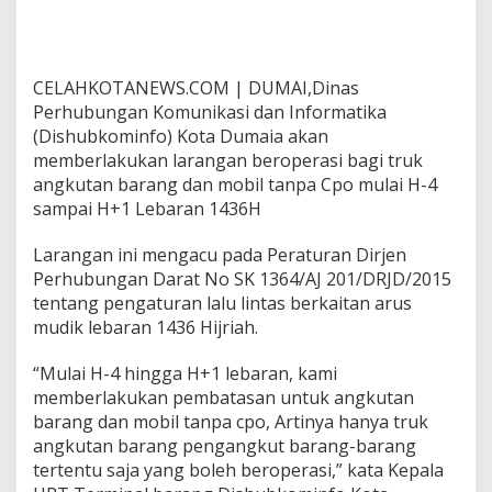
i
l
a
r
CELAHKOTANEWS.COM | DUMAI,Dinas
a
n
Perhubungan Komunikasi dan Informatika
g
(Dishubkominfo) Kota Dumaia akan
b
memberlakukan larangan beroperasi bagi truk
e
angkutan barang dan mobil tanpa Cpo mulai H-4
r
o
sampai H+1 Lebaran 1436H
p
e
Larangan ini mengacu pada Peraturan Dirjen
r
Perhubungan Darat No SK 1364/AJ 201/DRJD/2015
a
tentang pengaturan lalu lintas berkaitan arus
s
i
mudik lebaran 1436 Hijriah.
H
-
“Mulai H-4 hingga H+1 lebaran, kami
4
memberlakukan pembatasan untuk angkutan
H
barang dan mobil tanpa cpo, Artinya hanya truk
i
n
angkutan barang pengangkut barang-barang
g
tertentu saja yang boleh beroperasi,” kata Kepala
g