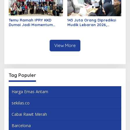
Temu Ramah IPRY KKD
143 Juta Orang Diprediksi
Dumai Jadi Momentum
Mudik Lebaran 2026,
Bangun Sinergi Alumni dan
Pemerintah Siapkan
Mahasiswa
Berbagai Inovasi
View More
Tag Populer
Harga Emas Antam
sekilas.co
Cabai Rawit Merah
Barcelona