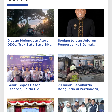
News Feed
Diduga Melanggar Aturan
Sugiyarto dan Jajaran
ODOL, Truk Batu Bara Bikin
Pengurus IKJS Dumai
Jalan Kuala Cinaku Makin
Periode 2026–2029 Dilantik
Parah
Rabu Besok
Gelar Ekspos Besar-
70 Kasus Kebakaran
Besaran, Polda Riau
Bangunan di Pekanbaru,
Amankan 525 Tersangka
Sebagian Besar Korsleting
Curat, Curas, dan
Listrik
Curanmor