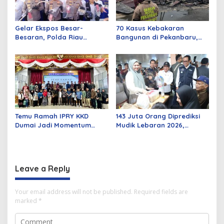
Gelar Ekspos Besar-
70 Kasus Kebakaran
Besaran, Polda Riau
Bangunan di Pekanbaru,
Amankan 525 Tersangka
Sebagian Besar Korsleting
Curat, Curas, dan
Listrik
Curanmor
Temu Ramah IPRY KKD
143 Juta Orang Diprediksi
Dumai Jadi Momentum
Mudik Lebaran 2026,
Bangun Sinergi Alumni dan
Pemerintah Siapkan
Mahasiswa
Berbagai Inovasi
Leave a Reply
Your email address will not be published.
Required fields are
marked
*