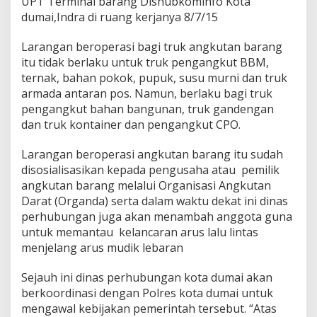
UPT Terminal barang Dishubkominfo Kota
a
dumai,Indra di ruang kerjanya 8/7/15
H
+
1
Larangan beroperasi bagi truk angkutan barang
l
itu tidak berlaku untuk truk pengangkut BBM,
e
ternak, bahan pokok, pupuk, susu murni dan truk
b
armada antaran pos. Namun, berlaku bagi truk
a
pengangkut bahan bangunan, truk gandengan
r
a
dan truk kontainer dan pengangkut CPO.
n
A
Larangan beroperasi angkutan barang itu sudah
i
disosialisasikan kepada pengusaha atau pemilik
d
angkutan barang melalui Organisasi Angkutan
i
n
Darat (Organda) serta dalam waktu dekat ini dinas
f
perhubungan juga akan menambah anggota guna
i
untuk memantau kelancaran arus lalu lintas
t
menjelang arus mudik lebaran
r
i
1
Sejauh ini dinas perhubungan kota dumai akan
4
berkoordinasi dengan Polres kota dumai untuk
3
mengawal kebijakan pemerintah tersebut. “Atas
6