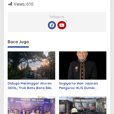
Views:
610
Follow Us
Baca Juga
Diduga Melanggar Aturan
Sugiyarto dan Jajaran
ODOL, Truk Batu Bara Bikin
Pengurus IKJS Dumai
Jalan Kuala Cinaku Makin
Periode 2026–2029 Dilantik
Parah
Rabu Besok