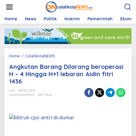
S
k
i
p
Home
News
Politik
Hukrim
Pemerintah
Ekono
t
o
c
o
n
t
Home
/
CelahkotaNEWS
A
e
n
n
Angkutan Barang Dilarang beroperasi
g
t
k
H – 4 Hingga H+1 lebaran Aidin fitri
u
1436
t
a
Ckn
08/07/2015
n
CelahkotaNEWS
610 Views
B
a
r
a
n
g
D