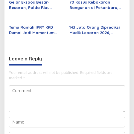
Gelar Ekspos Besar-
70 Kasus Kebakaran
Besaran, Polda Riau
Bangunan di Pekanbaru,
Amankan 525 Tersangka
Sebagian Besar Korsleting
Curat, Curas, dan
Listrik
Curanmor
Temu Ramah IPRY KKD
143 Juta Orang Diprediksi
Dumai Jadi Momentum
Mudik Lebaran 2026,
Bangun Sinergi Alumni dan
Pemerintah Siapkan
Mahasiswa
Berbagai Inovasi
Leave a Reply
Your email address will not be published.
Required fields are
marked
*