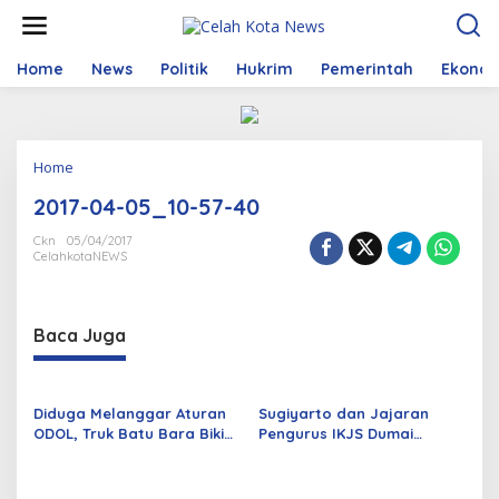
S
k
i
p
Home
News
Politik
Hukrim
Pemerintah
Ekono
t
o
c
o
Home
A
n
t
t
2017-04-05_10-57-40
t
e
a
n
Ckn
05/04/2017
c
t
CelahkotaNEWS
h
m
e
n
Baca Juga
t
Diduga Melanggar Aturan
Sugiyarto dan Jajaran
ODOL, Truk Batu Bara Bikin
Pengurus IKJS Dumai
Jalan Kuala Cinaku Makin
Periode 2026–2029 Dilantik
Parah
Rabu Besok