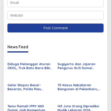
News Feed
Diduga Melanggar Aturan
Sugiyarto dan Jajaran
ODOL, Truk Batu Bara Bikin
Pengurus IKJS Dumai
Jalan Kuala Cinaku Makin
Periode 2026–2029 Dilantik
Parah
Rabu Besok
Gelar Ekspos Besar-
70 Kasus Kebakaran
Besaran, Polda Riau
Bangunan di Pekanbaru,
Amankan 525 Tersangka
Sebagian Besar Korsleting
Curat, Curas, dan
Listrik
Curanmor
Temu Ramah IPRY KKD
143 Juta Orang Diprediksi
Dumai Jadi Momentum
Mudik Lebaran 2026,