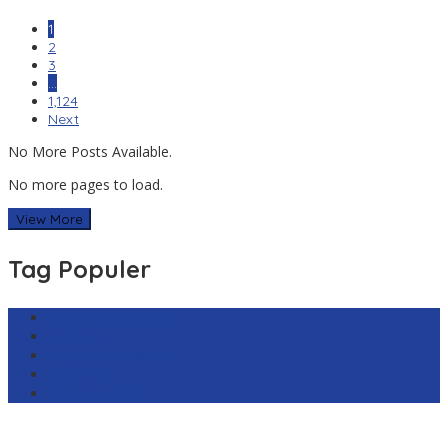
1
2
3
…
1,124
Next
No More Posts Available.
No more pages to load.
View More
Tag Populer
Harga Emas Antam
sekilas.co
Cabai Rawit Merah
Barcelona
Real Sociedad