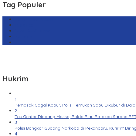
Tag Populer
Harga Emas Antam
sekilas.co
Cabai Rawit Merah
Barcelona
Real Sociedad
Hukrim
1
Pemasok Gagal Kabur, Polisi Temukan Sabu Dikubur di Dal
2
Tak Gentar Diadang Massa, Polda Riau Ratakan Sarana PET
3
Polisi Bongkar Gudang Narkoba di Pekanbaru, Kurir YY Dirin
4