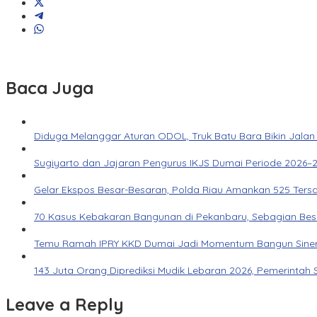
Baca Juga
Diduga Melanggar Aturan ODOL, Truk Batu Bara Bikin Jalan
Sugiyarto dan Jajaran Pengurus IKJS Dumai Periode 2026–2
Gelar Ekspos Besar-Besaran, Polda Riau Amankan 525 Ters
70 Kasus Kebakaran Bangunan di Pekanbaru, Sebagian Besar 
Temu Ramah IPRY KKD Dumai Jadi Momentum Bangun Siner
143 Juta Orang Diprediksi Mudik Lebaran 2026, Pemerintah 
Leave a Reply