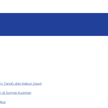
am Tanah dan Kebun Sawit
I di Sungai Kuantan
gkus