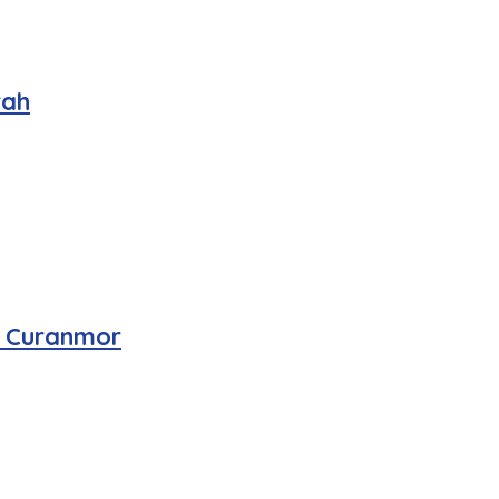
rah
n Curanmor