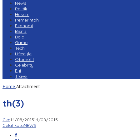
News
Politik
Hukrim
Pemerintah
Ekonomi
Bisnis
Bola
Game
Tech
Lifestyle
Otomotif
Celebrity
Fyi
Travel
Home
Attachment
th(3)
Ckn
14/08/2015
14/08/2015
CelahkotaNEWS