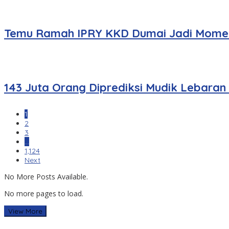
Temu Ramah IPRY KKD Dumai Jadi Momen
143 Juta Orang Diprediksi Mudik Lebaran
1
2
3
…
1,124
Next
No More Posts Available.
No more pages to load.
View More